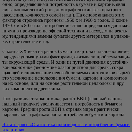
он­но, опре­де­ля­ю­щи­ми потреб­ность в бума­ге и кар­тоне, явля­
лись эко­но­ми­че­ский рост, демо­гра­фи­че­ские фак­то­ры (рост
насе­ле­ния, коли­че­ство семей и т.д.). На осно­ве ана­ли­за этих
фак­то­ров стро­и­лись про­гно­зы 1950‑х и 1960‑х годов. В кон­це
1970‑х и в 80‑е годы потреб­ле­ние ста­ло опре­де­лять­ся дости­же­
ни­я­ми в про­из­вод­стве офис­ной тех­ни­ки и рас­хо­дам на рекла­
му, тен­ден­ци­я­ми заме­ны бума­гой дру­гих мате­ри­а­лов в упа­ков­
ке, стро­и­тель­стве и т.д.
С кон­ца XX века на рынок бума­ги и кар­то­на силь­ное вли­я­ние,
наря­ду с упо­мя­ну­ты­ми фак­то­ра­ми, ока­зы­ва­ли про­бле­мы защи­
ты окру­жа­ю­щей сре­ды. И один из путей дви­же­ния к устой­чи­
вой эко­но­ми­ке (эко­но­ми­ке бла­го­при­ят­ной для сре­ды, сокра­
ща­ю­щей исполь­зо­ва­ние невоз­об­нов­ля­е­мых источ­ни­ков сырья)
это уве­ли­че­ние исполь­зо­ва­ния бума­ги, кар­то­на и ком­по­зи­тов
на их осно­ве, или на осно­ве рас­ти­тель­ной цел­лю­ло­зы и дру­
гих ком­по­нен­тов древесины.
Пока раз­ви­ва­ет­ся эко­но­ми­ка, рас­тёт ВВП (вало­вый наци­о­
наль­ный про­дукт) уве­ли­чи­ва­ет­ся и потреб­ность в бума­ге и
кар­тоне. Гра­фи­ки роста ВВП в стра­нах мира прак­ти­че­ски
парал­лель­ны гра­фи­кам роста потреб­ле­ния бума­ги и картона.
Читать далее
«Ста­ти­сти­ка про­из­вод­ства и потреб­ле­ния бума­ги
и картона»