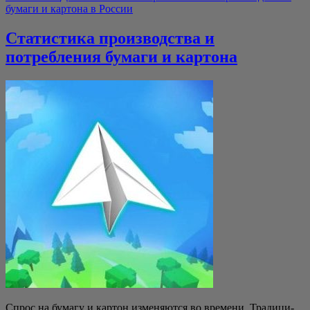
бумаги и картона в России
Статистика производства и
потребления бумаги и картона
Cпрос на бума­гу и кар­тон изме­ня­ют­ся во вре­ме­ни. Тра­ди­ци­