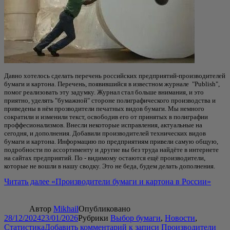
Давно хотелось сделать перечень российских предприятий-производителей
бумаги и картона. Перечень, появившийся в известном журнале "Publish",
помог реализовать эту задумку. Журнал стал больше внимания, и это
приятно, уделять "бумажной" стороне полиграфического производства и
приведены в нём прозводители печатных видов бумаги. Мы немного
сократили и изменили текст, освободив его от принятых в полиграфии
проффесионализмов. Внесли некоторые исправления, актуальные на
сегодня, и дополнения. Добавили производителей технических видов
бумаги и картона. Информацию по предприятиям привели самую общую,
подробности по ассортименту и другие вы без труда найдёте в интернете
на сайтах предприятий. По - видимому остаются ещё производители,
которые не вошли в нашу сводку. Это не беда, будем делать дополнения.
Читать далее
«Производители бумаги и картона в России»
Автор
Mikhail
Опубликовано
28/12/2024
23/01/2026
Рубрики
Выбор бумаги
,
Новости
,
Статистика
Добавить комментарий
к записи Производители