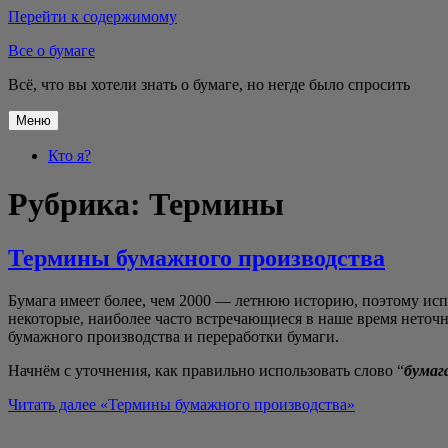
Перейти к содержимому
Все о бумаге
Всё, что вы хотели знать о бумаге, но негде было спросить
Меню
Кто я?
Рубрика:
Термины
Термины бумажного производства
Бума­га име­ет более, чем 2000 — лет­нюю исто­рию, поэто­му исполь
неко­то­рые, наи­бо­лее часто встре­ча­ю­щи­е­ся в наше вре­мя неточ­
бумаж­но­го про­из­вод­ства и пере­ра­бот­ки бумаги.
Нач­нём с уточ­не­ния, как пра­виль­но исполь­зо­вать сло­во “
бума­г
Читать далее
«Тер­ми­ны бумаж­но­го производства»