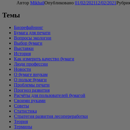
Автор
Mikhail
Опубликовано
01/02/2021
12/02/2021
Рубри
Темы
Биорефайнинг
Бумага для печати
Вопросы экологии
Выбор бумаги
Выставки
История
Как измерить качество бумаги
Люди профессии
Новости
О бумаге внукам
О пользе бумаги
Проблемы печати
Прогноз развития
Расчёты для пользователей бумагой
Своими руками
Советы
Статистика
Стратегия развития лесопереработки
Теория
Термины