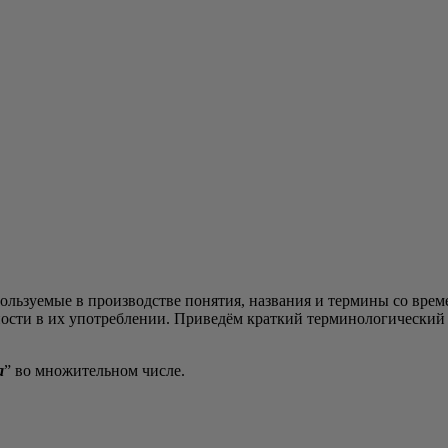
­зу­е­мые в про­из­вод­стве поня­тия, назва­ния и тер­ми­ны со вре­м
но­сти в их упо­треб­ле­нии. При­ве­дём крат­кий тер­ми­но­ло­ги­че­ски
а
” во мно­жи­тель­ном числе.