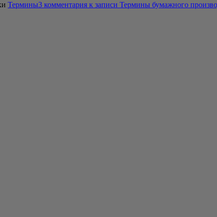
ки
Термины
3 комментария
к записи Термины бумажного произво