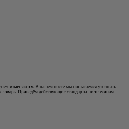
е­нем изме­ня­ют­ся. В нашем посте мы попы­та­ем­ся уточ­нить
й сло­варь. При­ве­дём дей­ству­ю­щие стан­дар­ты по тер­ми­нам