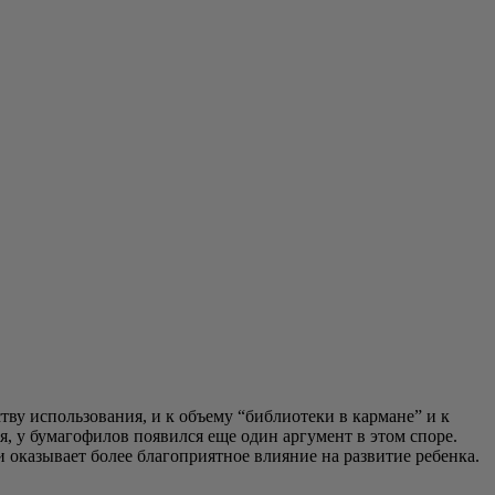
у исполь­зо­ва­ния, и к объ­е­му “биб­лио­те­ки в кар­мане” и к
я, у бума­го­фи­лов появил­ся еще один аргу­мент в этом спо­ре.
ка­зы­ва­ет более бла­го­при­ят­ное вли­я­ние на раз­ви­тие ребенка.