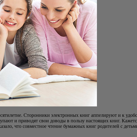
и­ле­тие. Сто­рон­ни­ки элек­трон­ных книг аппе­ли­ру­ют и к удоб­ств
у­па­ют и при­во­дят свои дово­ды в поль­зу насто­я­щих книг. Кажет­с
а­за­ло, что сов­мест­ное чте­ние бумаж­ных книг роди­те­лей с детьми о