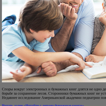
Спо­ры вокруг элек­трон­ных и бумаж­ных книг длят­ся не одно деся­т
борь­бе за сохра­не­ние лесов. Сто­рон­ни­ки бумаж­ных книг не уст
Недав­нее иссле­до­ва­ние Аме­ри­кан­ской ака­де­мии педи­ат­рии пок
Читать далее
«Читай­те с детьми бумаж­ные книги»