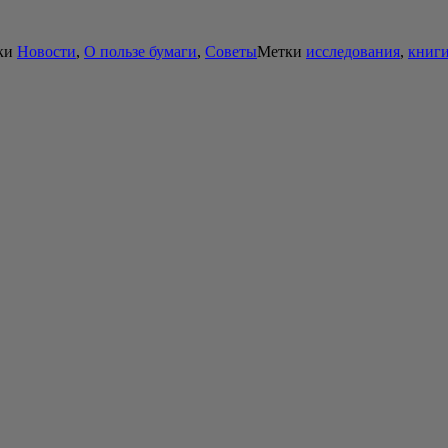
ки
Новости
,
О пользе бумаги
,
Советы
Метки
исследования
,
книг