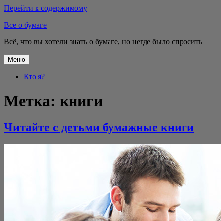
Перейти к содержимому
Все о бумаге
Всё, что вы хотели знать о бумаге, но негде было спросить
Меню
Кто я?
Метка:
книги
Читайте с детьми бумажные книги