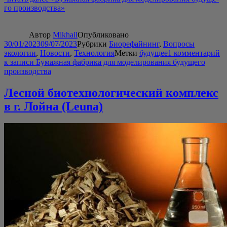
го производства»
Автор
Mikhail
Опубликовано
30/01/2023
09/07/2023
Рубрики
Биорефайнинг
,
Вопросы
экологии
,
Новости
,
Технология
Метки
будущее
1 комментарий
к записи Бумажная фабрика для моделирования будущего
производства
Лесной биотехнологический комплекс
в г. Лойна (Leuna)