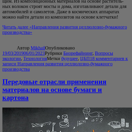
щим. Из ком­по­зи­ци­он­ных мате­ри­а­лов на осно­ве рас­ти­тель­
ных воло­кон стро­ят мосты и дома, изго­тав­ли­ва­ют дета­ли для
авто­мо­би­лей и само­ле­тов. Даже в кос­ми­че­ских аппа­ра­тах
мож­но най­ти дета­ли из ком­по­зи­тов на осно­ве клетчатки!
Читать далее
«Направ­ле­ния раз­ви­тия цел­лю­лоз­но-бумаж­но­го
производства»
Автор
Mikhail
Опубликовано
19/03/2019
06/01/2023
Рубрики
Биорефайнинг
,
Вопросы
экологии
,
Технология
Метки
будущее
,
ЦБП
18 комментариев
к
записи Направления развития целлюлозно-бумажного
производства
Передовые отрасли применения
материалов на основе бумаги и
картона