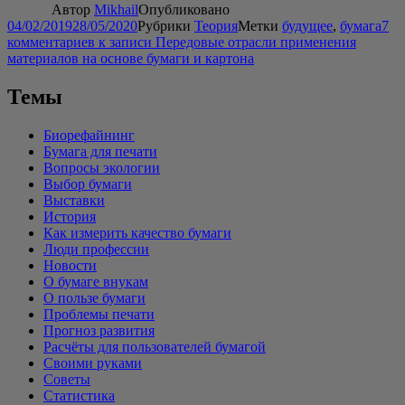
Автор
Mikhail
Опубликовано
04/02/2019
28/05/2020
Рубрики
Теория
Метки
будущее
,
бумага
7
комментариев
к записи Передовые отрасли применения
материалов на основе бумаги и картона
Темы
Биорефайнинг
Бумага для печати
Вопросы экологии
Выбор бумаги
Выставки
История
Как измерить качество бумаги
Люди профессии
Новости
О бумаге внукам
О пользе бумаги
Проблемы печати
Прогноз развития
Расчёты для пользователей бумагой
Своими руками
Советы
Статистика