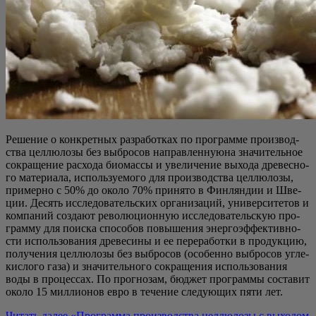
Реше­ние о кон­крет­ных раз­ра­бот­ках по про­грам­ме про­из­вод­
ства цел­лю­ло­зы без выбро­сов направ­лен­ную​на зна­чи­тель­ное
сокра­ще­ние рас­хо­да био­мас­сы и уве­ли­че­ние выхо­да дре­вес­но­
го мате­ри­а­ла, исполь­зу­е­мо­го для про­из­вод­ства цел­лю­ло­зы,
при­мер­но с 50% до око­ло 70% при­ня­то в Фин­лян­дии и Шве­
ции. Десять иссле­до­ва­тель­ских орга­ни­за­ций, уни­вер­си­те­тов и
ком­па­ний созда­ют рево­лю­ци­он­ную иссле­до­ва­тель­скую про­
грам­му для поис­ка спо­со­бов повы­ше­ния энер­го­эф­фек­тив­но­
сти исполь­зо­ва­ния дре­ве­си­ны и ее пере­ра­бот­ки в про­дук­цию,
полу­че­ния цел­лю­ло­зы без выбро­сов (осо­бен­но выбро­сов угле­
кис­ло­го газа) и зна­чи­тель­но­го сокра­ще­ния исполь­зо­ва­ния
воды в про­цес­сах. По про­гно­зам, бюд­жет про­грам­мы соста­вит
око­ло 15 мил­ли­о­нов евро в тече­ние сле­ду­ю­щих пяти лет.
Читать далее
«Про­грам­ма про­из­вод­ства цел­лю­ло­зы с выхо­дом