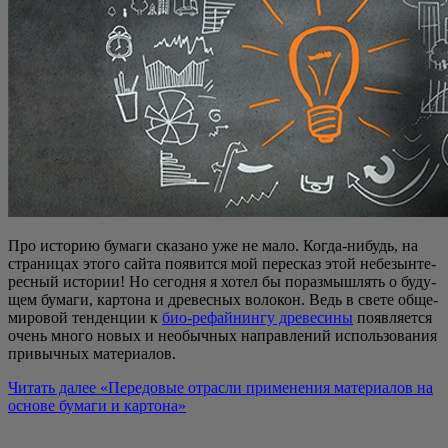
Про исто­рию бума­ги ска­за­но уже не мало. Когда-нибудь, на
стра­ни­цах это­го сай­та появит­ся мой пере­сказ этой небезын­те­
рес­ный исто­рии! Но сего­дня я хотел бы пораз­мыш­лять о буду­
щем бума­ги, кар­то­на и дре­вес­ных воло­кон. Ведь в све­те обще­
ми­ро­вой тен­ден­ции к
био-рефай­нин­гу дре­ве­си­ны
появ­ля­ет­ся
очень мно­го новых и необыч­ных направ­ле­ний исполь­зо­ва­ния
при­выч­ных материалов.
Читать далее
«Пере­до­вые отрас­ли при­ме­не­ния мате­ри­а­лов на
осно­ве бума­ги и картона»