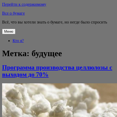
Перейти к содержимому
Все о бумаге
Всё, что вы хотели знать о бумаге, но негде было спросить
Меню
Кто я?
Метка:
будущее
Программа производства целлюлозы с
выходом до 70%