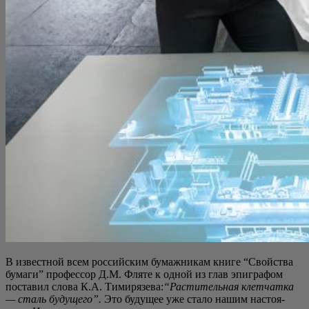
В извест­ной всем рос­сий­ским бумаж­ни­кам кни­ге “Свой­ства
бума­ги” про­фес­сор Д.М. Фля­те к одной из глав эпи­гра­фом
поста­вил сло­ва К.А. Тими­ря­зе­ва:
“Рас­ти­тель­ная клет­чат­ка
— сталь буду­ще­го”.
Это буду­щее уже ста­ло нашим насто­я­