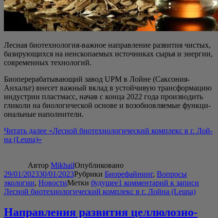
Лес­ная био­тех­но­ло­гия-важ­ное направ­ле­ние раз­ви­тия чистых,
бази­ру­ю­щих­ся на неис­ко­па­е­мых источ­ни­ках сырья и энер­гии,
совре­мен­ных технологий.
Био­пе­ре­ра­ба­ты­ва­ю­щий завод UPM в Лойне (Сак­со­ния-
Анхальт) вне­сет важ­ный вклад в устой­чи­вую транс­фор­ма­цию
инду­стрии пласт­масс, начав с кон­ца 2022 года про­из­во­дить
гли­ко­ли на био­ло­ги­че­ской осно­ве и воз­об­нов­ля­е­мые функ­ци­
о­наль­ные наполнители.
Читать далее
«Лес­ной био­тех­но­ло­ги­че­ский ком­плекс в г. Лой­
на (Leuna)»
Автор
Mikhail
Опубликовано
29/01/2023
30/01/2023
Рубрики
Биорефайнинг
,
Вопросы
экологии
,
Новости
Метки
будущее
1 комментарий
к записи
Лесной биотехнологический комплекс в г. Лойна (Leuna)
Направления развития целлюлозно-