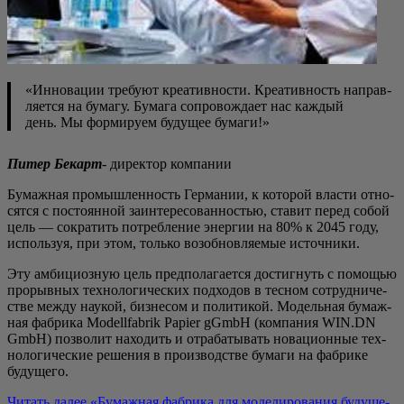
«Инно­ва­ции тре­бу­ют кре­а­тив­но­сти. Кре­а­тив­ность направ­
ля­ет­ся на бума­гу. Бума­га сопро­вож­да­ет нас каж­дый
день. Мы фор­ми­ру­ем буду­щее бумаги!»
Питер Бекарт
- дирек­тор компании
Бумаж­ная про­мыш­лен­ность Гер­ма­нии, к кото­рой вла­сти отно­
сят­ся с посто­ян­ной заин­те­ре­со­ван­но­стью, ста­вит перед собой
цель — сокра­тить потреб­ле­ние энер­гии на 80% к 2045 году,
исполь­зуя, при этом, толь­ко воз­об­нов­ля­е­мые источники.
Эту амби­ци­оз­ную цель пред­по­ла­га­ет­ся достиг­нуть с помо­щью
про­рыв­ных тех­но­ло­ги­че­ских под­хо­дов в тес­ном сотруд­ни­че­
стве меж­ду нау­кой, биз­не­сом и поли­ти­кой. Модель­ная бумаж­
ная фаб­ри­ка Modellfabrik Papier gGmbH (ком­па­ния WIN.DN
GmbH) поз­во­лит нахо­дить и отра­ба­ты­вать нова­ци­он­ные тех­
но­ло­ги­че­ские реше­ния в про­из­вод­стве бума­ги на фаб­ри­ке
будущего.
Читать далее
«Бумаж­ная фаб­ри­ка для моде­ли­ро­ва­ния буду­ще­