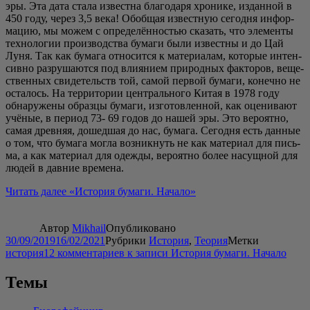
эры. Эта дата ста­ла извест­на бла­го­да­ря хро­ни­ке, издан­ной в
450 году, через 3,5 века! Обоб­щая извест­ную сего­дня инфор­
ма­цию, мы можем с опре­де­лён­но­стью ска­зать, что эле­мен­ты
тех­но­ло­гии про­из­вод­ства бума­ги были извест­ны и до Цай
Луня. Так как бума­га отно­сит­ся к мате­ри­а­лам, кото­рые интен­
сив­но раз­ру­ша­ют­ся под вли­я­ни­ем при­род­ных фак­то­ров, веще­
ствен­ных сви­де­тельств той, самой пер­вой бума­ги, конеч­но не
оста­лось. На тер­ри­то­рии цен­траль­но­го Китая в 1978 году
обна­ру­же­ны образ­цы бума­ги, изго­тов­лен­ной, как оце­ни­ва­ют
учё­ные, в пери­од 73- 69 годов до нашей эры. Это веро­ят­но,
самая древ­няя, дошед­шая до нас, бума­га. Сего­дня есть дан­ные
о том, что бума­га мог­ла воз­ник­нуть не как мате­ри­ал для пись­
ма, а как мате­ри­ал для одеж­ды, веро­ят­но более насущ­ной для
людей в дав­ние времена.
Читать далее
«Исто­рия бума­ги. Начало»
Автор
Mikhail
Опубликовано
30/09/2019
16/02/2021
Рубрики
История
,
Теория
Метки
история
12 комментариев
к записи История бумаги. Начало
Темы