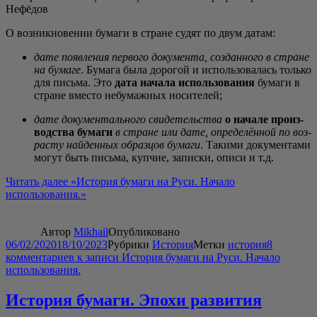
Нефёдов
О воз­ник­но­ве­нии бума­ги в стране судят по двум датам:
дате появ­ле­ния пер­во­го доку­мен­та, создан­но­го в стране
на бума­ге
. Бума­га была доро­гой и исполь­зо­ва­лась толь­ко
для пись­ма. Это
дата нача­ла исполь­зо­ва­ния
бума­ги в
стране вме­сто небу­маж­ных носителей;
дате доку­мен­таль­но­го сви­де­тель­ства
о нача­ле про­из­
вод­ства бума­ги
в стране или дате, опре­де­лён­ной по воз­
рас­ту най­ден­ных образ­цов бума­ги
. Таки­ми доку­мен­та­ми
могут быть пись­ма, куп­чие, запис­ки, опи­си и т.д.
Читать далее
«Исто­рия бума­ги на Руси. Нача­ло
использования.»
Автор
Mikhail
Опубликовано
06/02/2020
18/10/2023
Рубрики
История
Метки
история
8
комментариев
к записи История бумаги на Руси. Начало
использования.
История бумаги. Эпохи развития