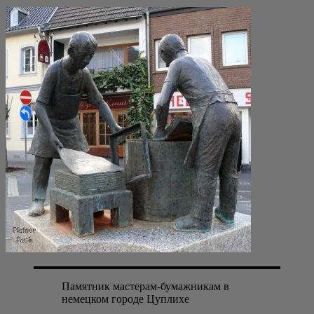
Памят­ник масте­рам-бумаж­ни­кам в
немец­ком горо­де Цуплихе