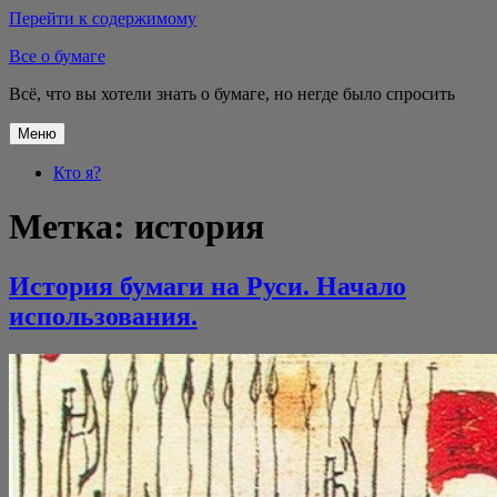
Перейти к содержимому
Все о бумаге
Всё, что вы хотели знать о бумаге, но негде было спросить
Меню
Кто я?
Метка:
история
История бумаги на Руси. Начало
использования.