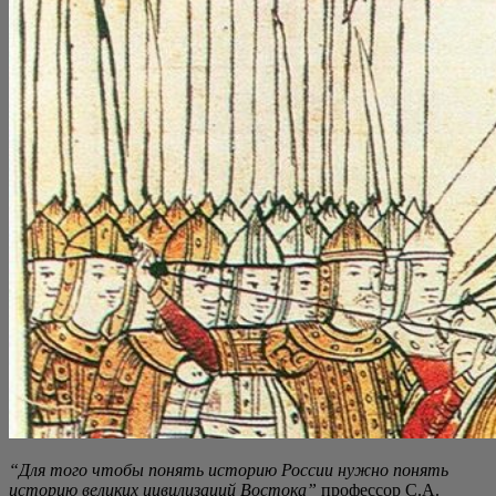
“Для того что­бы понять исто­рию Рос­сии нуж­но понять
исто­рию вели­ких циви­ли­за­ций Восто­ка”
про­фес­сор С.А.