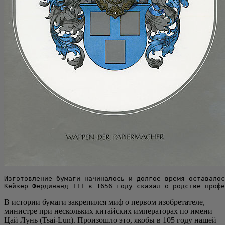
Изготовление бумаги начиналось и долгое время оставалос
Кейзер Фердинанд III в 1656 году сказал о родстве профе
В исто­рии бума­ги закре­пил­ся миф о пер­вом изоб­ре­та­те­ле,
мини­стре при несколь­ких китай­ских импе­ра­то­рах по име­ни
Цай Лунь (Tsai-Lun). Про­изо­шло это, яко­бы в 105 году нашей