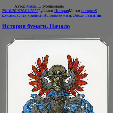
Автор
Mikhail
Опубликовано
29/10/2019
20/01/2022
Рубрики
История
Метки
история
9
комментариев
к записи История бумаги. Эпохи развития
История бумаги. Начало