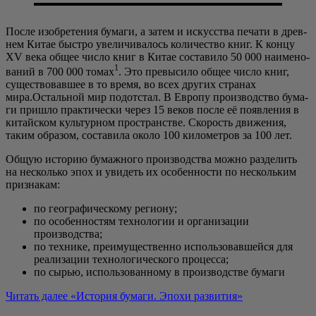
После изоб­ре­те­ния бума­ги, а затем и искус­ства печа­ти в древ­
нем Китае быст­ро уве­ли­чи­ва­лось коли­че­ство книг. К кон­цу
XV века общее чис­ло книг в Китае соста­ви­ло 50 000 наиме­но­
1
ва­ний в 700 000 томах
. Это пре­вы­си­ло общее чис­ло книг,
суще­ство­вав­шее в то вре­мя, во всех дру­гих стра­нах
мира.Остальной мир подот­стал. В Евро­пу про­из­вод­ство бума­
ги при­шло прак­ти­че­ски через 15 веков после её появ­ле­ния в
китай­ском куль­тур­ном про­стран­стве. Ско­рость дви­же­ния,
таким обра­зом, соста­ви­ла око­ло 100 кило­мет­ров за 100 лет.
Общую исто­рию бумаж­но­го про­из­вод­ства мож­но раз­де­лить
на несколь­ко эпох и уви­деть их осо­бен­но­сти по несколь­ким
признакам:
по гео­гра­фи­че­ско­му региону;
по осо­бен­но­стям тех­но­ло­гии и орга­ни­за­ции
производства;
по тех­ни­ке, пре­иму­ще­ствен­но исполь­зо­вав­шей­ся для
реа­ли­за­ции тех­но­ло­ги­че­ско­го процесса;
по сырью, исполь­зо­ван­но­му в про­из­вод­стве бумаги
Читать далее
«Исто­рия бума­ги. Эпо­хи развития»