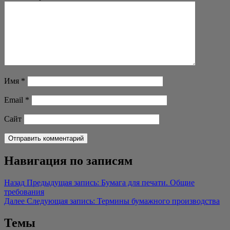
Имя
*
Email
*
Сайт
Навигация по записям
Назад
Предыдущая запись:
Бумага для печати. Общие
требования
Далее
Следующая запись:
Термины бумажного производства
Темы