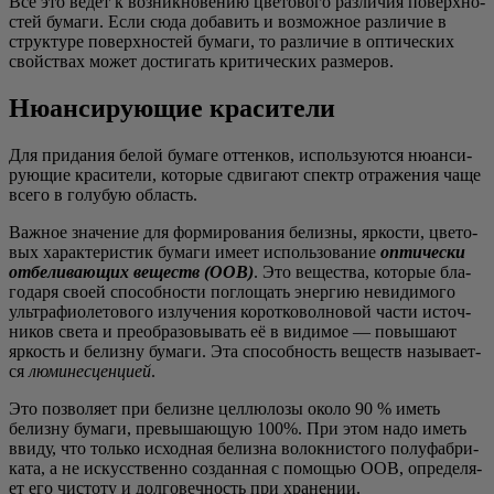
Всё это ведёт к воз­ник­но­ве­нию цве­то­во­го раз­ли­чия поверх­но­
стей бума­ги. Если сюда доба­вить и воз­мож­ное раз­ли­чие в
струк­ту­ре поверх­но­стей бума­ги, то раз­ли­чие в опти­че­ских
свой­ствах может дости­гать кри­ти­че­ских размеров.
Нюансирующие красители
Для при­да­ния белой бума­ге оттен­ков, исполь­зу­ют­ся нюан­си­
ру­ю­щие кра­си­те­ли, кото­рые сдви­га­ют спектр отра­же­ния чаще
все­го в голу­бую область.
Важ­ное зна­че­ние для фор­ми­ро­ва­ния белиз­ны, ярко­сти, цве­то­
вых харак­те­ри­стик бума­ги име­ет исполь­зо­ва­ние
опти­че­ски
отбе­ли­ва­ю­щих веществ (ООВ)
. Это веще­ства, кото­рые бла­
го­да­ря сво­ей спо­соб­но­сти погло­щать энер­гию неви­ди­мо­го
уль­тра­фи­о­ле­то­во­го излу­че­ния корот­ко­вол­но­вой части источ­
ни­ков све­та и пре­об­ра­зо­вы­вать её в види­мое — повы­ша­ют
яркость и белиз­ну бума­ги. Эта спо­соб­ность веществ назы­ва­ет­
ся
люми­нес­цен­ци­ей
.
Это поз­во­ля­ет при белизне цел­лю­ло­зы око­ло 90 % иметь
белиз­ну бума­ги, пре­вы­ша­ю­щую 100%. При этом надо иметь
вви­ду, что толь­ко исход­ная белиз­на волок­ни­сто­го полу­фаб­ри­
ка­та, а не искус­ствен­но создан­ная с помо­щью ООВ, опре­де­ля­
ет его чисто­ту и дол­го­веч­ность при хранении.