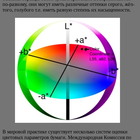
по-раз­но­му, они могут иметь раз­лич­ные оттен­ки серо­го, жёл­
то­го, голу­бо­го т.е. иметь раз­ную сте­пень их насыщенности.
В миро­вой прак­ти­ке суще­ству­ет несколь­ко систем оцен­ки
цве­то­вых пара­мет­ров бума­ги. Меж­ду­на­род­ная Комис­сия по