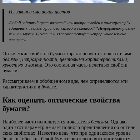
Из зако­нов сме­ше­ния цветов
Любой задан­ный цвет может быть вос­про­из­ве­дён с помо­щью трёх
еди­нич­ных цве­тов: крас­но­го, сине­го и зелё­но­го.” “Непре­рыв­но­му изме­
не­нию излу­че­ния (осве­ще­ния) соот­вет­ству­ет непре­рыв­ное изме­не­
ние цвета
Опти­че­ские свой­ства бума­ги харак­те­ри­зу­ют­ся пока­за­те­ля­ми
белиз­ны, непро­зрач­но­сти, цве­то­вы­ми харак­те­ри­сти­ка­ми,
ярко­стью и лос­ком
. Это состав­ная часть печат­ных свойств
бумаги.
Рас­смат­ри­ва­ем в обоб­щён­ном виде, чем опре­де­ля­ют­ся эти
харак­те­ри­сти­ки в бумаге.
Как оценить оптические свойства
бумаги?
Наи­бо­лее часто исполь­зу­ет­ся пока­за­тель
белиз­ны
. Одна­ко
один этот пара­метр не даёт пол­но­го пред­став­ле­ния об опти­че­
ских свой­ствах. Извест­но ведь, что при оди­на­ко­вом уровне
белиз­ны образ­цы белой бума­ги зри­тель­но вос­при­ни­ма­ют­ся