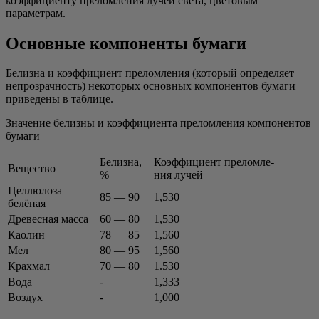
коэф­фи­ци­ен­ту пре­лом­ле­ния лучей све­та, цве­то­вым
параметрам.
Основные компоненты бумаги
Белиз­на и коэф­фи­ци­ент пре­лом­ле­ния (кото­рый опре­де­ля­ет
непро­зрач­ность) неко­то­рых основ­ных ком­по­нен­тов бума­ги
при­ве­де­ны в таблице.
Зна­че­ние белиз­ны и коэф­фи­ци­ен­та пре­лом­ле­ния ком­по­нен­тов
бумаги
Белиз­на,
Коэф­фи­ци­ент пре­лом­ле­
Веще­ство
%
ния лучей
Цел­лю­ло­за
85 — 90
1,530
белёная
Дре­вес­ная масса
60 — 80
1,530
Као­лин
78 — 85
1,560
Мел
80 — 95
1,560
Крах­мал
70 — 80
1.530
Вода
-
1,333
Воз­дух
-
1,000