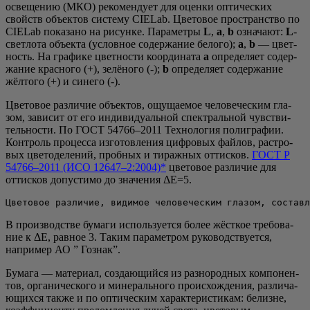
осве­ще­нию (МКО) реко­мен­ду­ет для оцен­ки опти­че­ских
свойств объ­ек­тов систе­му CIELab. Цве­то­вое про­стран­ство по
CIELab пока­за­но на рисун­ке. Пара­мет­ры
L
,
a
,
b
озна­ча­ют:
L
-
свет­ло­та объ­ек­та (услов­ное содер­жа­ние бело­го);
a
,
b
— цвет­
ность. На гра­фи­ке цвет­но­сти коор­ди­на­та
a
опре­де­ля­ет содер­
жа­ние крас­но­го (+), зелё­но­го (-);
b
опре­де­ля­ет содер­жа­ние
жёл­то­го (+) и синего (-).
Цве­то­вое раз­ли­чие объ­ек­тов, ощу­ща­е­мое чело­ве­че­ским гла­
зом, зави­сит от его инди­ви­ду­аль­ной спек­траль­ной чув­стви­
тель­но­сти. По ГОСТ 54766–2011 Тех­но­ло­гия поли­гра­фии.
Кон­троль про­цес­са изго­тов­ле­ния циф­ро­вых фай­лов, раст­ро­
вых цве­то­де­ле­ний, проб­ных и тираж­ных оттис­ков.
ГОСТ Р
54766–2011 (ИСО 12647–2:2004)*
цве­то­вое раз­ли­чие для
оттис­ков допу­сти­мо до зна­че­ния ΔЕ=5.
Цветовое различие, видимое человеческим глазом, состав
В про­из­вод­стве бума­ги исполь­зу­ет­ся более жёст­кое тре­бо­ва­
ние к ΔE, рав­ное 3. Таким пара­мет­ром руко­вод­ству­ет­ся,
напри­мер АО ” Гознак”.
Бума­га — мате­ри­ал, созда­ю­щий­ся из раз­но­род­ных ком­по­нен­
тов, орга­ни­че­ско­го и мине­раль­но­го про­ис­хож­де­ния, раз­ли­ча­
ю­щих­ся так­же и по опти­че­ским харак­те­ри­сти­кам: белизне,