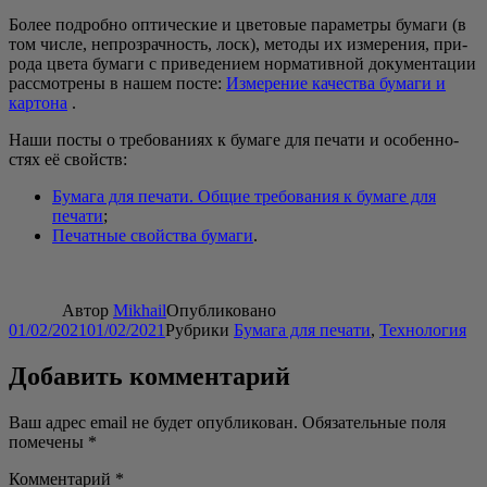
Более подроб­но опти­че­ские и цве­то­вые пара­мет­ры бума­ги (в
том чис­ле, непро­зрач­ность, лоск), мето­ды их изме­ре­ния, при­
ро­да цве­та бума­ги с при­ве­де­ни­ем нор­ма­тив­ной доку­мен­та­ции
рас­смот­ре­ны в нашем посте:
Изме­ре­ние каче­ства бума­ги и
кар­то­на
.
Наши посты о тре­бо­ва­ни­ях к бума­ге для печа­ти и осо­бен­но­
стях её свойств:
Бума­га для печа­ти. Общие тре­бо­ва­ния к бума­ге для
печа­ти
;
Печат­ные свой­ства бума­ги
.
Автор
Mikhail
Опубликовано
01/02/2021
01/02/2021
Рубрики
Бумага для печати
,
Технология
Добавить комментарий
Ваш адрес email не будет опубликован.
Обязательные поля
помечены
*
Комментарий
*