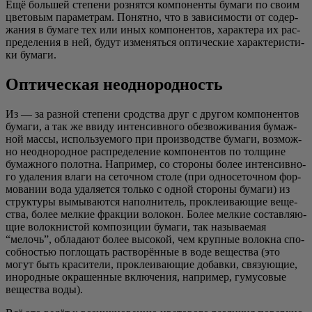
Ещё боль­шей сте­пе­ни роз­нят­ся ком­по­нен­ты бума­ги по сво­им
цве­то­вым пара­мет­рам. Понят­но, что в зави­си­мо­сти от содер­
жа­ния в бума­ге тех или иных ком­по­нен­тов, харак­те­ра их рас­
пре­де­ле­ния в ней, будут изме­нять­ся опти­че­ские харак­те­ри­сти­
ки бумаги.
Оптическая неоднородность
Из — за раз­ной сте­пе­ни срод­ства друг с дру­гом ком­по­нен­тов
бума­ги, а так же вви­ду интен­сив­но­го обез­во­жи­ва­ния бумаж­
ной мас­сы, исполь­зу­е­мо­го при про­из­вод­стве бума­ги, воз­мож­
но неод­но­род­ное рас­пре­де­ле­ние ком­по­нен­тов по тол­щине
бумаж­но­го полот­на. Напри­мер, со сто­ро­ны более интен­сив­но­
го уда­ле­ния вла­ги на сеточ­ном сто­ле (при одно­се­точ­ном фор­
мо­ва­нии вода уда­ля­ет­ся толь­ко с одной сто­ро­ны бума­ги) из
струк­ту­ры вымы­ва­ют­ся напол­ни­тель, про­кле­и­ва­ю­щие веще­
ства, более мел­кие фрак­ции воло­кон. Более мел­кие состав­ля­ю­
щие волок­ни­стой ком­по­зи­ции бума­ги, так назы­ва­е­мая
“мелочь”, обла­да­ют более высо­кой, чем круп­ные волок­на спо­
соб­но­стью погло­щать рас­тво­рён­ные в воде веще­ства (это
могут быть кра­си­те­ли, про­кле­и­ва­ю­щие добав­ки, свя­зу­ю­щие,
ино­род­ные окра­шен­ные вклю­че­ния, напри­мер, гуму­со­вые
веще­ства воды).