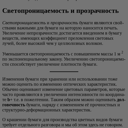
Светопроницаемость и прозрачность
Све­то­про­ни­ца­е­мость
и
про­зрач­ность
бума­ги явля­ют­ся свой­
ства­ми важ­ны­ми для бума­ги на кото­рую нано­сит­ся печать.
Уве­ли­че­ние непро­зрач­но­сти дости­га­ет­ся вве­де­ни­ем в бума­гу
веществ, име­ю­щих коэф­фи­ци­ент пре­лом­ле­ния све­то­вых
лучей, более высо­кий чем у цел­лю­лоз­ных волокон.
2
Умень­ша­ет­ся све­то­про­ни­ца­е­мость с повы­ше­ни­ем мас­сы 1 м
по экс­по­нен­ци­аль­но­му зако­ну. Уве­ли­че­нию све­то­про­ни­ца­е­мо­
сти спо­соб­ству­ет уве­ли­че­ние плот­но­сти бумаги.
Изме­не­ния бума­ги при хра­не­нии или исполь­зо­ва­нии тоже
мож­но оце­нить по изме­не­нию опти­че­ских харак­те­ри­стик.
Обыч­но оце­ни­ва­ют изме­не­ние цве­то­вых пара­мет­ров, кото­рые
часто про­яв­ля­ют­ся в уве­ли­че­нии интен­сив­но­сти по коор­ди­на­
те
b
+ т.е. в пожел­те­нии. Таким обра­зом мож­но оце­ни­вать
дол­
го­веч­ность
бума­ги, наря­ду с изме­не­ни­ем её проч­ност­ных и
струк­тур­но-дефор­ма­ци­он­ных характеристик.
О кра­ше­нии бума­ги для про­из­вод­ства цвет­ных видов бума­ги
тре­бу­ет отдель­но­го раз­го­во­ра и мы об этом здесь не говорим.