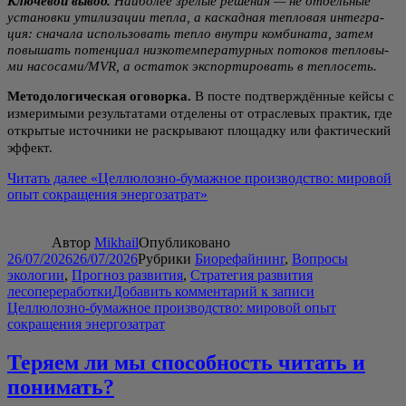
Клю­че­вой вывод.
Наи­бо­лее зре­лые реше­ния — не отдель­ные
уста­нов­ки ути­ли­за­ции теп­ла, а кас­кад­ная теп­ло­вая инте­гра­
ция: сна­ча­ла исполь­зо­вать теп­ло внут­ри ком­би­на­та, затем
повы­шать потен­ци­ал низ­ко­тем­пе­ра­тур­ных пото­ков теп­ло­вы­
ми насосами/MVR, а оста­ток экс­пор­ти­ро­вать в теплосеть.
Мето­до­ло­ги­че­ская ого­вор­ка.
В посте под­твер­ждён­ные кей­сы с
изме­ри­мы­ми резуль­та­та­ми отде­ле­ны от отрас­ле­вых прак­тик, где
откры­тые источ­ни­ки не рас­кры­ва­ют пло­щад­ку или фак­ти­че­ский
эффект.
Читать далее
«Цел­лю­лоз­но-бумаж­ное про­из­вод­ство: миро­вой
опыт сокра­ще­ния энергозатрат»
Автор
Mikhail
Опубликовано
26/07/2026
26/07/2026
Рубрики
Биорефайнинг
,
Вопросы
экологии
,
Прогноз развития
,
Стратегия развития
лесопереработки
Добавить комментарий
к записи
Целлюлозно-бумажное производство: мировой опыт
сокращения энергозатрат
Теряем ли мы способность читать и
понимать?