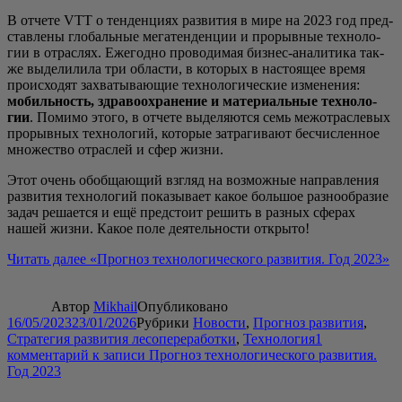
В отче­те VTT о тен­ден­ци­ях раз­ви­тия в мире на 2023 год пред­
став­ле­ны гло­баль­ные мега­тен­ден­ции и про­рыв­ные тех­но­ло­
гии в отрас­лях. Еже­год­но про­во­ди­мая биз­нес-ана­ли­ти­ка так­
же выде­ли­ли­ла три обла­сти, в кото­рых в насто­я­щее вре­мя
про­ис­хо­дят захва­ты­ва­ю­щие тех­но­ло­ги­че­ские изме­не­ния:
мобиль­ность, здра­во­охра­не­ние и мате­ри­аль­ные тех­но­ло­
гии
. Поми­мо это­го, в отче­те выде­ля­ют­ся семь меж­от­рас­ле­вых
про­рыв­ных тех­но­ло­гий, кото­рые затра­ги­ва­ют бес­чис­лен­ное
мно­же­ство отрас­лей и сфер жизни.
Этот очень обоб­ща­ю­щий взгляд на воз­мож­ные направ­ле­ния
раз­ви­тия тех­но­ло­гий пока­зы­ва­ет какое боль­шое раз­но­об­ра­зие
задач реша­ет­ся и ещё пред­сто­ит решить в раз­ных сфе­рах
нашей жиз­ни. Какое поле дея­тель­но­сти открыто!
Читать далее
«Про­гноз тех­но­ло­ги­че­ско­го раз­ви­тия. Год 2023»
Автор
Mikhail
Опубликовано
16/05/2023
23/01/2026
Рубрики
Новости
,
Прогноз развития
,
Стратегия развития лесопереработки
,
Технология
1
комментарий
к записи Прогноз технологического развития.
Год 2023