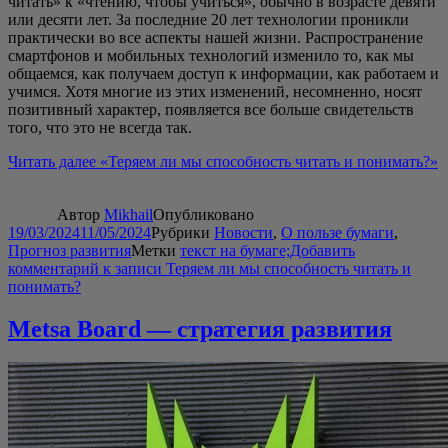
читать» к «чте­нию, что­бы учить­ся», обыч­но в воз­расте девя­ти
или деся­ти лет. За послед­ние 20 лет тех­но­ло­гии про­ник­ли
прак­ти­че­ски во все аспек­ты нашей жиз­ни. Рас­про­стра­не­ние
смарт­фо­нов и мобиль­ных тех­но­ло­гий изме­ни­ло то, как мы
обща­ем­ся, как полу­ча­ем доступ к инфор­ма­ции, как рабо­та­ем и
учим­ся. Хотя мно­гие из этих изме­не­ний, несо­мнен­но, носят
пози­тив­ный харак­тер, появ­ля­ет­ся все боль­ше сви­де­тельств
того, что это не все­гда так.
Читать далее
«Теря­ем ли мы спо­соб­ность читать и понимать?»
Автор
Mikhail
Опубликовано
19/03/2024
11/05/2024
Рубрики
Новости
,
О пользе бумаги
,
Прогноз развития
Метки
текст на бумаге;
Добавить
комментарий
к записи Теряем ли мы способность читать и
понимать?
Metsa Board — стратегия развития