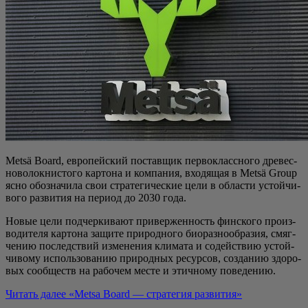
Metsä Board, евро­пей­ский постав­щик пер­во­класс­но­го дре­вес­
но­во­лок­ни­сто­го кар­то­на и ком­па­ния, вхо­дя­щая в Metsä Group
ясно обо­зна­чи­ла свои стра­те­ги­че­ские цели в обла­сти устой­чи­
во­го раз­ви­тия на пери­од до 2030 года.
Новые цели под­чер­ки­ва­ют при­вер­жен­ность фин­ско­го про­из­
во­ди­те­ля кар­то­на защи­те при­род­но­го био­раз­но­об­ра­зия, смяг­
че­нию послед­ствий изме­не­ния кли­ма­та и содей­ствию устой­
чи­во­му исполь­зо­ва­нию при­род­ных ресур­сов, созда­нию здо­ро­
вых сооб­ществ на рабо­чем месте и этич­но­му поведению.
Читать далее
«Metsa Board — стра­те­гия развития»