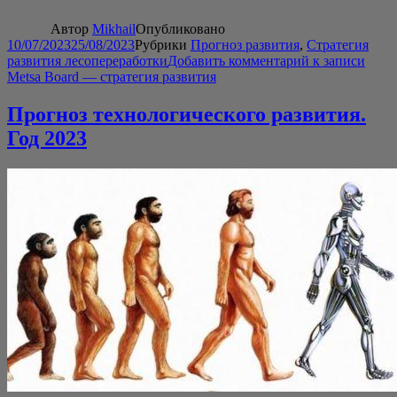
Автор
Mikhail
Опубликовано
10/07/2023
25/08/2023
Рубрики
Прогноз развития
,
Стратегия
развития лесопереработки
Добавить комментарий
к записи
Metsa Board — стратегия развития
Прогноз технологического развития.
Год 2023