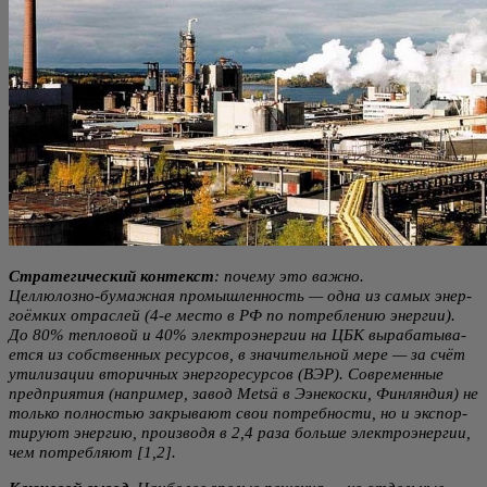
Стра­те­ги­че­ский кон­текст
: поче­му это важ­но.
Цел­лю­лоз­но-бумаж­ная про­мыш­лен­ность — одна из самых энер­
го­ём­ких отрас­лей (4‑е место в РФ по потреб­ле­нию энер­гии).
До 80% теп­ло­вой и 40% элек­тро­энер­гии на ЦБК выра­ба­ты­ва­
ет­ся из соб­ствен­ных ресур­сов, в зна­чи­тель­ной мере — за счёт
ути­ли­за­ции вто­рич­ных энер­го­ре­сур­сов (ВЭР). Совре­мен­ные
пред­при­я­тия (напри­мер, завод Metsä в Ээне­кос­ки, Фин­лян­дия) не
толь­ко пол­но­стью закры­ва­ют свои потреб­но­сти, но и экс­пор­
ти­ру­ют энер­гию, про­из­во­дя в 2,4 раза боль­ше элек­тро­энер­гии,
чем потреб­ля­ют [1,2].