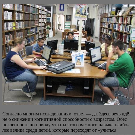
Соглас­но мно­гим иссле­до­ва­ни­ям, ответ — да. Здесь речь идёт
не о сни­же­нии когни­тив­ной спо­соб­но­сти с воз­рас­том. Обес­
по­ко­ен­ность по пово­ду утра­ты это­го важ­но­го навы­ка наи­бо­
лее вели­ка сре­ди детей, кото­рые пере­хо­дят от «учить­ся