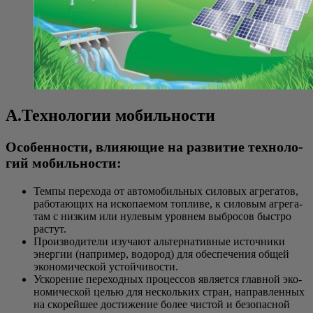
А.Технологии мобильности
Осо­бен­но­сти, вли­я­ю­щие на раз­ви­тие тех­но­ло­
гий мобильности:
Тем­пы пере­хо­да от авто­мо­биль­ных сило­вых агре­га­тов,
рабо­та­ю­щих на иско­па­е­мом топ­ли­ве, к сило­вым агре­га­
там с низ­ким или нуле­вым уров­нем выбро­сов быст­ро
растут.
Про­из­во­ди­те­ли изу­ча­ют аль­тер­на­тив­ные источ­ни­ки
энер­гии (напри­мер, водо­род) для обес­пе­че­ния общей
эко­но­ми­че­ской устойчивости.
Уско­ре­ние пере­ход­ных про­цес­сов явля­ет­ся глав­ной эко­
но­ми­че­ской целью для несколь­ких стран, направ­лен­ных
на ско­рей­шее дости­же­ние более чистой и без­опас­ной