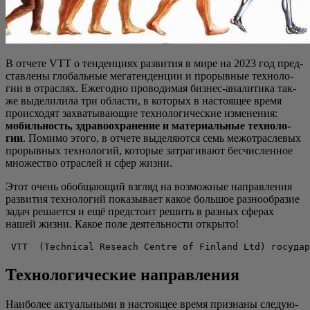
В отче­те VTT о тен­ден­ци­ях раз­ви­тия в мире на 2023 год пред­
став­ле­ны гло­баль­ные мега­тен­ден­ции и про­рыв­ные тех­но­ло­
гии в отрас­лях. Еже­год­но про­во­ди­мая биз­нес-ана­ли­ти­ка так­
же выде­ли­ли­ла три обла­сти, в кото­рых в насто­я­щее вре­мя
про­ис­хо­дят захва­ты­ва­ю­щие тех­но­ло­ги­че­ские изме­не­ния:
мобиль­ность, здра­во­охра­не­ние и мате­ри­аль­ные тех­но­ло­
гии
. Поми­мо это­го, в отче­те выде­ля­ют­ся семь меж­от­рас­ле­вых
про­рыв­ных тех­но­ло­гий, кото­рые затра­ги­ва­ют бес­чис­лен­ное
мно­же­ство отрас­лей и сфер жизни.
Этот очень обоб­ща­ю­щий взгляд на воз­мож­ные направ­ле­ния
раз­ви­тия тех­но­ло­гий пока­зы­ва­ет какое боль­шое раз­но­об­ра­зие
задач реша­ет­ся и ещё пред­сто­ит решить в раз­ных сфе­рах
нашей жиз­ни. Какое поле дея­тель­но­сти открыто!
 VTT  (Technical Reseach Centre of Finland Ltd) государ
Технологические направления
Наи­бо­лее акту­аль­ны­ми в насто­я­щее вре­мя при­зна­ны сле­ду­ю­