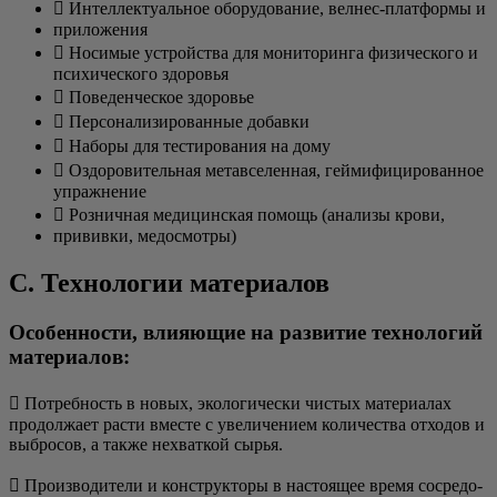
 Интел­лек­ту­аль­ное обо­ру­до­ва­ние, вел­нес-плат­фор­мы и
при­ло­же­ния
 Носи­мые устрой­ства для мони­то­рин­га физи­че­ско­го и
пси­хи­че­ско­го здоровья
 Пове­ден­че­ское здоровье
 Пер­со­на­ли­зи­ро­ван­ные добавки
 Набо­ры для тести­ро­ва­ния на дому
 Оздо­ро­ви­тель­ная мета­все­лен­ная, гей­ми­фи­ци­ро­ван­ное
упражнение
 Роз­нич­ная меди­цин­ская помощь (ана­ли­зы крови,
при­вив­ки, медосмотры)
C. Технологии материалов
Особенности, влияющие на развитие технологий
материалов:
 Потреб­ность в новых, эко­ло­ги­че­ски чистых мате­ри­а­лах
про­дол­жа­ет рас­ти вме­сте с уве­ли­че­ни­ем коли­че­ства отхо­дов и
выбро­сов, а так­же нехват­кой сырья.
 Про­из­во­ди­те­ли и кон­струк­то­ры в насто­я­щее вре­мя сосре­до­