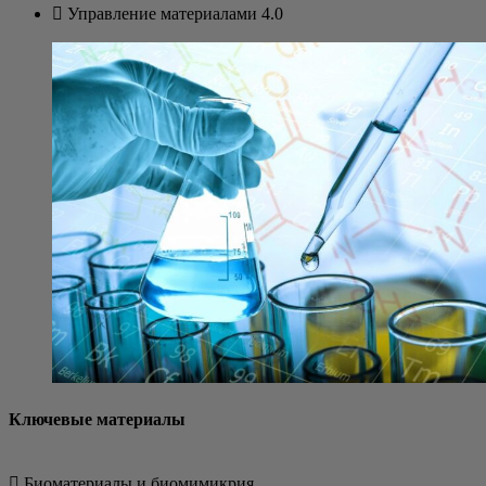
 Управ­ле­ние мате­ри­а­ла­ми 4.0
Ключевые материалы
 Био­ма­те­ри­а­лы и биомимикрия