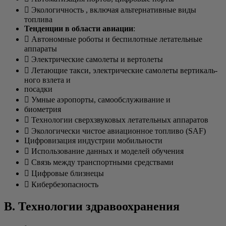
 Эко­ло­гич­ность , вклю­чая аль­тер­на­тив­ные виды
топлива
Тен­ден­ции в обла­сти авиа­ции
:
 Авто­ном­ные робо­ты и бес­пи­лот­ные лета­тель­ные
аппараты
 Элек­три­че­ские само­ле­ты и вертолеты
 Лета­ю­щие так­си, элек­три­че­ские само­ле­ты вер­ти­каль­
но­го взле­та и
посад­ки
 Умные аэро­пор­ты, само­об­слу­жи­ва­ние и
био­мет­рия
 Тех­но­ло­гии сверх­зву­ко­вых лета­тель­ных аппаратов
 Эко­ло­ги­че­ски чистое авиа­ци­он­ное топ­ли­во (SAF)
Циф­ро­ви­за­ция инду­стрии мобильности
 Исполь­зо­ва­ние дан­ных и моде­лей обучения
 Связь меж­ду транс­порт­ны­ми средствами
 Циф­ро­вые близнецы
 Кибер­без­опас­ность
B. Технологии здравоохранения