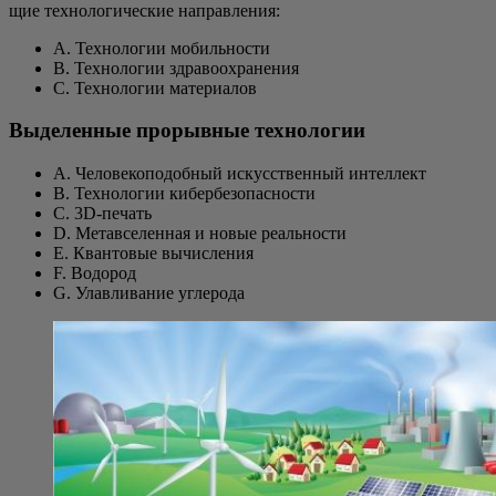
щие тех­но­ло­ги­че­ские направления:
А. Тех­но­ло­гии мобильности
В. Тех­но­ло­гии здравоохранения
С. Тех­но­ло­гии материалов
Выделенные прорывные технологии
A. Чело­ве­ко­по­доб­ный искус­ствен­ный интеллект
B. Тех­но­ло­гии кибербезопасности
C. 3D-печать
D. Мета­все­лен­ная и новые реальности
E. Кван­то­вые вычисления
F. Водо­род
G. Улав­ли­ва­ние углерода