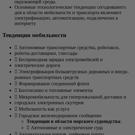
окру­жа­ю­щей среды.
Основ­ные тех­но­ло­ги­че­ские тен­ден­ции сего­дняш­не­го
дня в обла­сти мобиль­но­сти и транс­пор­та вклю­ча­ют
элек­три­фи­ка­цию, авто­ма­ти­за­цию, под­клю­че­ние к
интернету
Тенденции мобильности
 Авто­ном­ные транс­порт­ные сред­ства, роботакси,
робо­ты-достав­щи­ки, глиссады
 Бес­про­вод­ная заряд­ка элек­тро­мо­би­лей и
элек­три­че­ские дороги
 Элек­три­фи­ка­ция боль­ше­груз­ных дорож­ных и вне­до­
рож­ных транс­порт­ных средств
 Фор­ми­ро­ва­ние соеди­не­ний флота
 Био­топ­ли­во и топ­лив­ные элементы
 Мик­ро­мо­биль­ность для гипер­ло­каль­ной достав­ки и
город­ских элек­трон­ных скутеров
 Мобиль­ность как услуга
 Город­ское желез­но­до­рож­ное сообщение
Тен­ден­ции в обла­сти мор­ско­го судо­ход­ства
:
 Авто­ном­ные и элек­три­че­ские суда
 Авто­ма­ти­за­ция пор­тов, циф­ро­вые порты