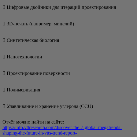
 Циф­ро­вые двой­ни­ки для ите­ра­ций проектирования
 3D-печать (напри­мер, мицелий)
 Син­те­ти­че­ская биология
 Нано­тех­но­ло­гии
 Про­ек­ти­ро­ва­ние поверхности
 Поли­ме­ри­за­ция
 Улав­ли­ва­ние и хра­не­ние угле­ро­да (CCU)
Отчёт мож­но най­ти на сай­те:
https://info.vttresearch.com/discover-the-7-global-megatrends-
shaping-the-future-in-vtts-trend-report-