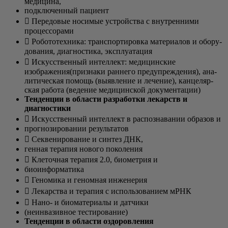
медицина,
под­клю­чен­ный пациент
 Пере­до­вые носи­мые устрой­ства с внут­рен­ни­ми
процессорами
 Робо­то­тех­ни­ка: транс­пор­ти­ров­ка мате­ри­а­лов и обо­ру­
до­ва­ния, диа­гно­сти­ка, эксплуатация
 Искус­ствен­ный интел­лект: меди­цин­ские
изображения(признаки ран­не­го пре­ду­пре­жде­ния), ана­
ли­ти­че­ская помощь (выяв­ле­ние и лече­ние), кан­це­ляр­
ская рабо­та (веде­ние меди­цин­ской документации)
Тен­ден­ции в обла­сти раз­ра­бот­ки лекарств и
диагностики
 Искус­ствен­ный интел­лект в рас­по­зна­ва­нии обра­зов и
про­гно­зи­ро­ва­нии результатов
 Секве­ни­ро­ва­ние и син­тез ДНК,
ген­ная тера­пия ново­го поколения
 Кле­точ­ная тера­пия 2.0, био­мет­рия и
био­ин­фор­ма­ти­ка
 Гено­ми­ка и геном­ная инженерия
 Лекар­ства и тера­пия с исполь­зо­ва­ни­ем мРНК
 Нано- и био­ма­те­ри­а­лы и датчики
(неин­ва­зив­ное тестирование)
Тен­ден­ции в обла­сти оздоровления