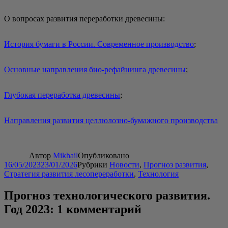
О вопро­сах раз­ви­тия пере­ра­бот­ки древесины:
Исто­рия бума­ги в Рос­сии. Совре­мен­ное про­из­вод­ство
;
Основ­ные направ­ле­ния био-рефай­нин­га дре­ве­си­ны
;
Глу­бо­кая пере­ра­бот­ка дре­ве­си­ны
;
Направ­ле­ния раз­ви­тия цел­лю­лоз­но-бумаж­но­го производства
Автор
Mikhail
Опубликовано
16/05/2023
23/01/2026
Рубрики
Новости
,
Прогноз развития
,
Стратегия развития лесопереработки
,
Технология
Прогноз технологического развития.
Год 2023: 1 комментарий