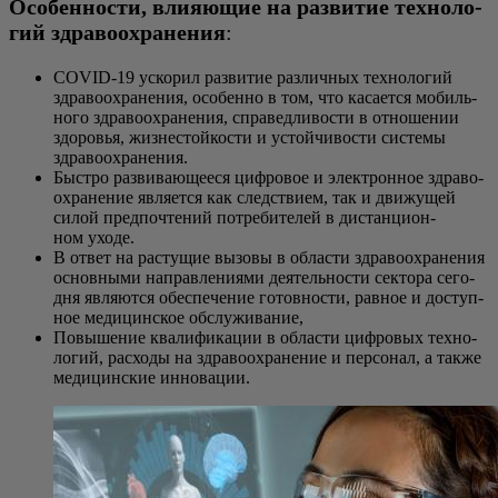
Осо­бен­но­сти, вли­я­ю­щие на раз­ви­тие тех­но­ло­
гий здра­во­охра­не­ния
:
COVID-19 уско­рил раз­ви­тие раз­лич­ных тех­но­ло­гий
здра­во­охра­не­ния, осо­бен­но в том, что каса­ет­ся мобиль­
но­го здра­во­охра­не­ния, спра­вед­ли­во­сти в отно­ше­нии
здо­ро­вья, жиз­не­стой­ко­сти и устой­чи­во­сти систе­мы
здравоохранения.
Быст­ро раз­ви­ва­ю­ще­е­ся циф­ро­вое и элек­трон­ное здра­во­
охра­не­ние явля­ет­ся как след­стви­ем, так и дви­жу­щей
силой пред­по­чте­ний потре­би­те­лей в дистан­ци­он­
ном уходе.
В ответ на рас­ту­щие вызо­вы в обла­сти здра­во­охра­не­ния
основ­ны­ми направ­ле­ни­я­ми дея­тель­но­сти сек­то­ра сего­
дня явля­ют­ся обес­пе­че­ние готов­но­сти, рав­ное и доступ­
ное меди­цин­ское обслуживание,
Повы­ше­ние ква­ли­фи­ка­ции в обла­сти циф­ро­вых тех­но­
ло­гий, рас­хо­ды на здра­во­охра­не­ние и пер­со­нал, а так­же
меди­цин­ские инновации.