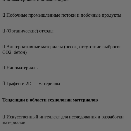
 Побоч­ные про­мыш­лен­ные пото­ки и побоч­ные продукты
 (Орга­ни­че­ские) отходы
 Аль­тер­на­тив­ные мате­ри­а­лы (песок, отсут­ствие выбро­сов
CO2, бетон)
 Нано­ма­те­ри­а­лы
 Гра­фен и 2D — материалы
Тенденции в области технологии материалов
 Искус­ствен­ный интел­лект для иссле­до­ва­ния и раз­ра­бот­ки
материалов