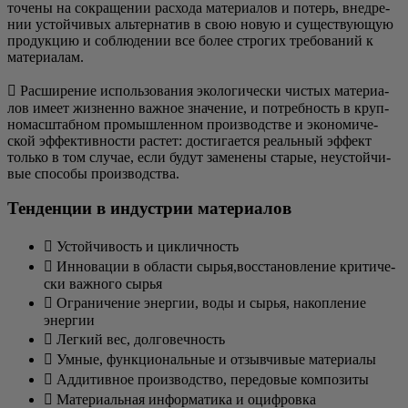
то­че­ны на сокра­ще­нии рас­хо­да мате­ри­а­лов и потерь, внед­ре­
нии устой­чи­вых аль­тер­на­тив в свою новую и суще­ству­ю­щую
про­дук­цию и соблю­де­нии все более стро­гих тре­бо­ва­ний к
материалам.
 Рас­ши­ре­ние исполь­зо­ва­ния эко­ло­ги­че­ски чистых мате­ри­а­
лов име­ет жиз­нен­но важ­ное зна­че­ние, и потреб­ность в круп­
но­мас­штаб­ном про­мыш­лен­ном про­из­вод­стве и эко­но­ми­че­
ской эффек­тив­но­сти рас­тет: дости­га­ет­ся реаль­ный эффект
толь­ко в том слу­чае, если будут заме­не­ны ста­рые, неустой­чи­
вые спо­со­бы производства.
Тенденции в индустрии материалов
 Устой­чи­вость и цикличность
 Инно­ва­ции в обла­сти сырья,восстановление кри­ти­че­
ски важ­но­го сырья
 Огра­ни­че­ние энер­гии, воды и сырья, накоп­ле­ние
энергии
 Лег­кий вес, долговечность
 Умные, функ­ци­о­наль­ные и отзыв­чи­вые материалы
 Адди­тив­ное про­из­вод­ство, пере­до­вые композиты
 Мате­ри­аль­ная инфор­ма­ти­ка и оцифровка