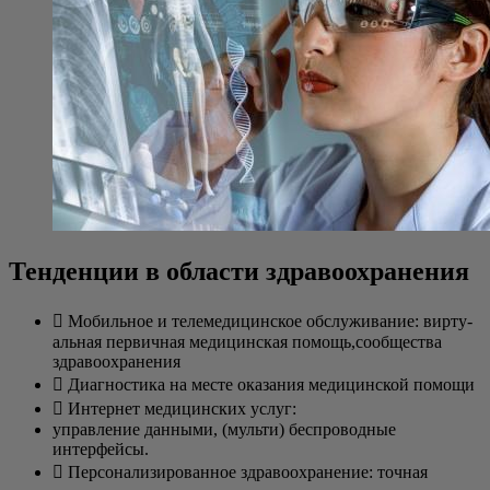
Тенденции в области здравоохранения
 Мобиль­ное и теле­ме­ди­цин­ское обслу­жи­ва­ние: вир­ту­
аль­ная пер­вич­ная меди­цин­ская помощь,сообщества
здравоохранения
 Диа­гно­сти­ка на месте ока­за­ния меди­цин­ской помощи
 Интер­нет меди­цин­ских услуг:
управ­ле­ние дан­ны­ми, (муль­ти) бес­про­вод­ные
интерфейсы.
 Пер­со­на­ли­зи­ро­ван­ное здра­во­охра­не­ние: точ­ная