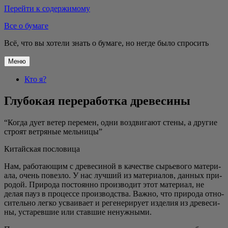
Перейти к содержимому
Все о бумаге
Всё, что вы хотели знать о бумаге, но негде было спросить
Меню
Кто я?
Глубокая переработка древесины
“Когда дует ветер пере­мен, одни воз­дви­га­ют сте­ны, а дру­гие
стро­ят вет­ря­ные мельницы”
Китай­ская пословица
Нам, рабо­та­ю­щим с дре­ве­си­ной в каче­стве сырье­во­го мате­ри­
а­ла, очень повез­ло. У нас луч­ший из мате­ри­а­лов, дан­ных при­
ро­дой. При­ро­да посто­ян­но про­из­во­дит этот мате­ри­ал, не
делая пауз в про­цес­се про­из­вод­ства. Важ­но, что при­ро­да отно­
си­тель­но лег­ко усва­и­ва­ет и реге­не­ри­ру­ет изде­лия из дре­ве­си­
ны, уста­рев­шие или став­шие ненужными.