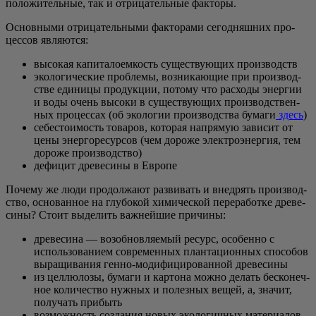
поло­жи­тель­ные, так и отри­ца­тель­ные факторы.
Основ­ны­ми отри­ца­тель­ны­ми фак­то­ра­ми сего­дняш­них про­
цес­сов являются:
высо­кая капи­та­ло­ем­кость суще­ству­ю­щих производств
эко­ло­ги­че­ские про­бле­мы, воз­ни­ка­ю­щие при про­из­вод­
стве еди­ни­цы про­дук­ции, пото­му что рас­хо­ды энер­гии
и воды очень высо­ки в суще­ству­ю­щих про­из­вод­ствен­
ных про­цес­сах (об эко­ло­гии про­из­вод­ства бума­ги
здесь
)
себе­сто­и­мость това­ров, кото­рая напря­мую зави­сит от
цены энер­го­ре­сур­сов (чем доро­же элек­тро­энер­гия, тем
доро­же производство)
дефи­цит дре­ве­си­ны в Европе
Поче­му же люди про­дол­жа­ют раз­ви­вать и внед­рять про­из­вод­
ство, осно­ван­ное на глу­бо­кой хими­че­ской пере­ра­бот­ке дре­ве­
си­ны? Сто­ит выде­лить важ­ней­шие причины:
дре­ве­си­на — воз­об­нов­ля­е­мый ресурс, осо­бен­но с
исполь­зо­ва­ни­ем совре­мен­ных план­та­ци­он­ных спо­со­бов
выра­щи­ва­ния ген­но-моди­фи­ци­ро­ван­ной древесины
из цел­лю­ло­зы, бума­ги и кар­то­на мож­но делать бес­ко­неч­
ное коли­че­ство нуж­ных и полез­ных вещей, а, зна­чит,
полу­чать прибыть
воз­мож­ность созда­ния новых эко­ло­гич­ных мате­ри­а­лов