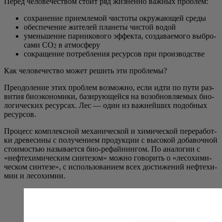
Перед чело­ве­че­ством сто­ит ряд жиз­нен­но важ­ных проблем:
сохра­не­ние при­ем­ле­мой чисто­ты окру­жа­ю­щей среды
обес­пе­че­ние жите­лей пла­не­ты чистой водой
умень­ше­ние пар­ни­ко­во­го эффек­та, созда­ва­е­мо­го выбро­
са­ми СО
в атмосферу
2
сокра­ще­ние потреб­ле­ния ресур­сов при производстве
Как чело­ве­че­ство может решить эти проблемы?
Пре­одо­ле­ние этих про­блем воз­мож­но, если идти по пути раз­
ви­тия био­эко­но­ми­ки, бази­ру­ю­щей­ся на воз­об­нов­ля­е­мых био­
ло­ги­че­ских ресур­сах. Лес — один из важ­ней­ших подоб­ных
ресурсов.
Про­цесс ком­плекс­ной меха­ни­че­ской и хими­че­ской пере­ра­бот­
ки дре­ве­си­ны с полу­че­ни­ем про­дук­ции с высо­кой доба­воч­ной
сто­и­мо­стью назы­ва­ет­ся био-рефай­нин­гом. По ана­ло­гии с
«неф­те­хи­ми­че­ским син­те­зом» мож­но гово­рить о «лесо­хи­ми­
че­ском син­те­зе», с исполь­зо­ва­ни­ем всех дости­же­ний неф­те­хи­
мии и лесохимии.