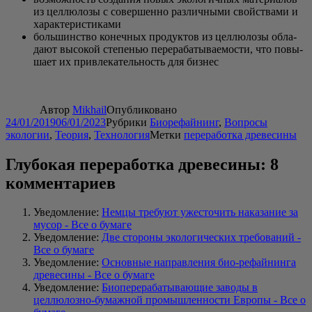
из цел­лю­ло­зы с совер­шен­но раз­лич­ны­ми свой­ства­ми и
характеристиками
боль­шин­ство конеч­ных про­дук­тов из цел­лю­ло­зы обла­
да­ют высо­кой сте­пе­нью пере­ра­ба­ты­ва­е­мо­сти, что повы­
ша­ет их при­вле­ка­тель­ность для бизнес
Автор
Mikhail
Опубликовано
24/01/2019
06/01/2023
Рубрики
Биорефайнинг
,
Вопросы
экологии
,
Теория
,
Технология
Метки
переработка древесины
Глубокая переработка древесины: 8
комментариев
Уведомление:
Немцы требуют ужесточить наказание за
мусор - Все о бумаге
Уведомление:
Две стороны экологических требований -
Все о бумаге
Уведомление:
Основные направления био-рефайнинга
древесины - Все о бумаге
Уведомление:
Биоперерабатывающие заводы в
целлюлозно-бумажной промышленности Европы - Все о