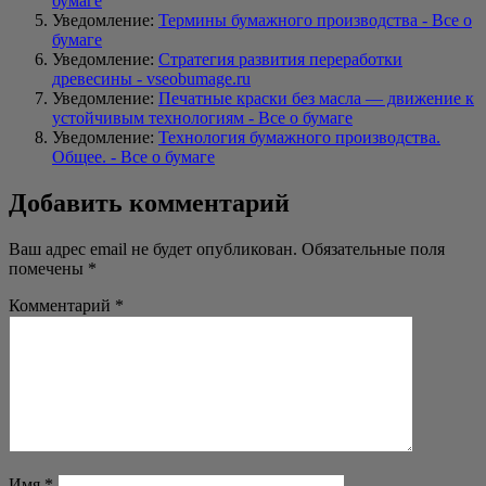
бумаге
Уведомление:
Термины бумажного производства - Все о
бумаге
Уведомление:
Стратегия развития переработки
древесины - vseobumage.ru
Уведомление:
Печатные краски без масла — движение к
устойчивым технологиям - Все о бумаге
Уведомление:
Технология бумажного производства.
Общее. - Все о бумаге
Добавить комментарий
Ваш адрес email не будет опубликован.
Обязательные поля
помечены
*
Комментарий
*
Имя
*