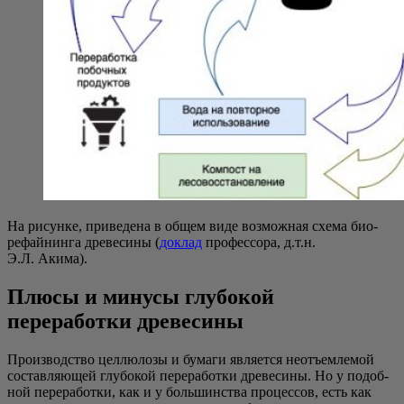
На рисун­ке, при­ве­де­на в общем виде воз­мож­ная схе­ма био-
рефай­нин­га дре­ве­си­ны (
доклад
про­фес­со­ра, д.т.н.
Э.Л. Акима).
Плюсы и минусы глубокой
переработки древесины
Про­из­вод­ство цел­лю­ло­зы и бума­ги явля­ет­ся неотъ­ем­ле­мой
состав­ля­ю­щей глу­бо­кой пере­ра­бот­ки дре­ве­си­ны. Но у подоб­
ной пере­ра­бот­ки, как и у боль­шин­ства про­цес­сов, есть как