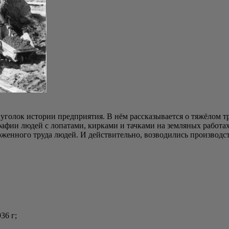
­лок исто­рии пред­при­я­тия. В нём рас­ска­зы­ва­ет­ся о тяжё­лом тру
гра­фии людей с лопа­та­ми, кир­ка­ми и тач­ка­ми на зем­ля­ных рабо­т
ер­жен­но­го тру­да людей. И дей­стви­тель­но, воз­во­ди­лись про­из­во
36 г;