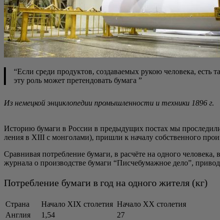
“Если сре­ди про­дук­тов, созда­ва­е­мых рукою чело­ве­ка, есть т
эту роль может пре­тен­до­вать бумага ”
Из немец­кой энцик­ло­пе­дии про­мыш­лен­но­сти и тех­ни­ки 1896 г.
Исто­рию бума­ги в Рос­сии в преды­ду­щих постах мы про­сле­ди­ли о
ле­ния в XIII с мон­го­ла­ми), при­шли к нача­лу соб­ствен­но­го про
Срав­ни­вая потреб­ле­ние бума­ги, в рас­чё­те на одно­го чело­ве­ка,
жур­на­ла о про­из­вод­стве бума­ги “Пиc­че­бу­маж­ное дело”, при­во­
Потреб­ле­ние бума­ги в год на одно­го жите­ля (кг)
Страна
Нача­ло XIX столетия
Нача­ло XX столетия
Англия
1,54
27