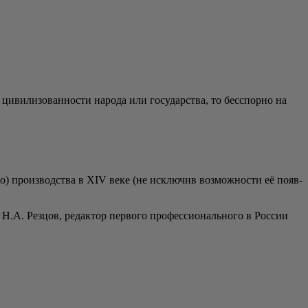
иви­ли­зо­ван­но­сти наро­да или госу­дар­ства, то бес­спор­но на
го) про­из­вод­ства в XIV веке (не исклю­чив воз­мож­но­сти её появ­
Н.А. Рез­цов, редак­тор пер­во­го про­фес­си­о­наль­но­го в Рос­сии