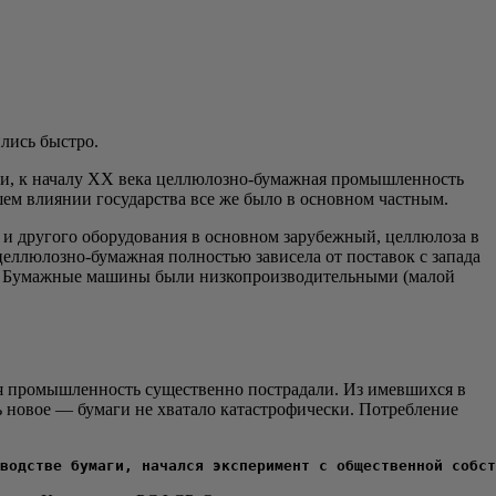
и­лись быстро.
ло­гии, к нача­лу XX века цел­лю­лоз­но-бумаж­ная про­мыш­лен­ность
­шем вли­я­нии госу­дар­ства все же было в основ­ном частным.
дру­го­го обо­ру­до­ва­ния в основ­ном зару­беж­ный, цел­лю­ло­за в
ел­лю­лоз­но-бумаж­ная пол­но­стью зави­се­ла от поста­вок с запа­да
ов. Бумаж­ные маши­ны были низ­ко­про­из­во­ди­тель­ны­ми (малой
 про­мыш­лен­ность суще­ствен­но постра­да­ли. Из имев­ших­ся в
ь новое — бума­ги не хва­та­ло ката­стро­фи­че­ски. Потреб­ле­ние
водстве бумаги, начался эксперимент с общественной собст