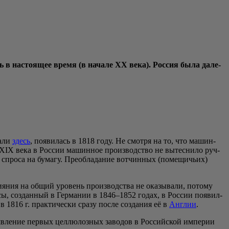
ь в насто­я­щее вре­мя (в нача­ле XX века). Рос­сия была дале­
а­ли
здесь
, появи­лась в 1818 году. Не смот­ря на то, что машин­
ца XIX века в Рос­сии машин­ное про­из­вод­ство не вытес­ни­ло руч­
 спро­са на бума­гу. Пре­об­ла­да­ние вот­чин­ных (поме­щи­чьих)
и­я­ния на общий уро­вень про­из­вод­ства не ока­зы­ва­ли, пото­му
мас­сы, создан­ный в Гер­ма­нии в 1846–1852 годах, в Рос­сии появил­
в 1816 г. прак­ти­че­ски сра­зу после созда­ния её в
Англии
.
яв­ле­ние пер­вых цел­лю­лоз­ных заво­дов в Рос­сий­ской импе­рии