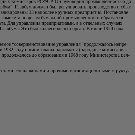
од­ных Комис­са­ров РСФСР. Он руко­во­дил про­мыш­лен­но­стью до
бум”. Глав­бум дол­жен был регу­ли­ро­вать про­из­вод­ство и сбыт
­ли­зи­ро­ва­ны 33 наи­бо­лее круп­ных пред­при­я­тия. Поста­нов­ле­
 коми­те­та по делам бумаж­ной про­мыш­лен­но­сти обра­зу­ет­ся
м. Для управ­ле­ния пред­при­я­ти­я­ми, а в отдель­ных слу­ча­ях
ь Глав­бу­ма. Это был кол­ле­ги­аль­ный орган. В июне 1920 года
а­е­мое “совер­шен­ство­ва­ние управ­ле­ния” про­дол­жа­лось непре­
 1932 году орга­ни­зо­ва­ны нар­ко­ма­ты (народ­ные комис­са­ри­а­
ак про­дол­жа­лось до обра­зо­ва­ния в 1968 году Мини­стер­ства цел­
та­ми, сов­нар­ко­ма­ми и про­чи­ми орга­ни­за­ци­он­ны­ми струк­ту­