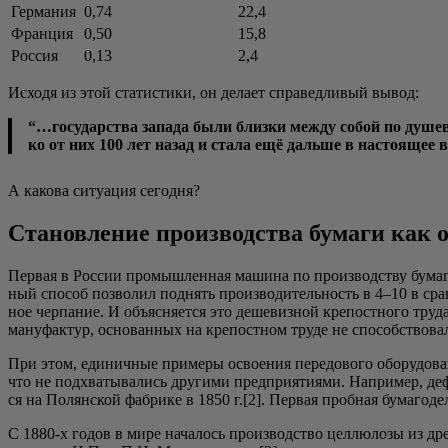
Германия
0,74
22,4
Франция
0,50
15,8
Россия
0,13
2,4
Исхо­дя из этой ста­ти­сти­ки, он дела­ет спра­вед­ли­вый вывод:
“…госу­дар­ства запа­да были близ­ки меж­ду собой по душе­в
ко от них 100 лет назад и ста­ла ещё даль­ше в насто­я­щее 
А како­ва ситу­а­ция сегодня?
Становление производства бумаги как 
Пер­вая в Рос­сии про­мыш­лен­ная маши­на по про­из­вод­ству бума­г
ный спо­соб поз­во­лил под­нять про­из­во­ди­тель­ность в 4–10 в сра
ное чер­па­ние. И объ­яс­ня­ет­ся это деше­виз­ной кре­пост­но­го тру
ману­фак­тур, осно­ван­ных на кре­пост­ном тру­де не спо­соб­ство­в
При этом, еди­нич­ные при­ме­ры осво­е­ния пере­до­во­го обо­ру­до­ва
что не под­хва­ты­ва­лись дру­ги­ми пред­при­я­ти­я­ми. Напри­мер, 
ся на Полян­ской фаб­ри­ке в 1850 г.[2]. Пер­вая проб­ная бума­го­де
С 1880‑х годов в мире нача­лось про­из­вод­ство цел­лю­ло­зы из дре