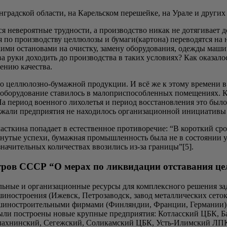
ин­град­ской обла­сти, на Карель­ском пере­шей­ке, на Ура­ле и дру­ги
ся неве­ро­ят­ные труд­но­сти, а про­из­вод­ство никак не дотя­ги­ва­е
ия по про­из­вод­ству цел­лю­ло­зы и бумаги(картона) пере­во­дят­ся 
­ски­ми оста­но­ва­ми на очист­ку, заме­ну обо­ру­до­ва­ния, одеж­ды м
ва руки дохо­дить до про­из­вод­ства в таких усло­ви­ях? Как ока­за­лось
ше­нию качества.
ство цел­лю­лоз­но-бумаж­ной про­дук­ции. И всё же к это­му вре­ме­ни
о­ру­до­ва­ние ста­ви­лось в мало­при­спо­соб­лен­ных поме­ще­ни­ях. Ка
 пери­од воен­но­го лихо­ле­тья и пери­од вос­ста­нов­ле­ния это было 
е­жа­ли пред­при­я­тия не нахо­ди­лось орга­ни­за­ци­он­ной ини­ци­а­т
­ки­на попа­да­ет в есте­ствен­ное про­ти­во­ре­чие: “В корот­кий срок 
у­тые успе­хи, бумаж­ная про­мыш­лен­ность была не в состо­я­нии удо
зна­чи­тель­ных коли­че­ствах вво­зи­лись из-за границы”[5].
ров СССР “О мерах по ликвидации отставания ц
ные и орга­ни­за­ци­он­ные ресур­сы для ком­плекс­но­го реше­ния зада­ч
ши­но­стро­е­ния (Ижевск, Пет­ро­за­водск, завод метал­ли­че­ских сето
­но­стро­и­тель­ны­ми фир­ма­ми (Фин­лян­дии, Фран­ции, Гер­ма­нии), 
 были постро­е­ны новые круп­ные пред­при­я­тия: Кот­лас­ский ЦБК,
 Балах­нин­ский, Сегеж­ский, Соли­кам­ский ЦБК, Усть-Илим­ский ЛПК,