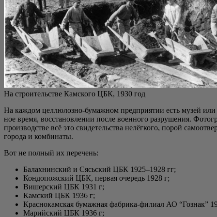
На стро­и­тель­стве Кам­ско­го ЦБК, 1930 год
На каж­дом цел­лю­лоз­но-бумаж­ном пред­при­я­тии есть музей или уго
ное вре­мя, вос­ста­нов­ле­нии после воен­но­го раз­ру­ше­ния. Фото­
про­из­вод­стве всё это сви­де­тель­ства нелёг­ко­го, порой само­от­в
горо­да и комбинаты.
Вот не пол­ный их перечень:
Балах­нин­ский и Сясь­ский ЦБК 1925–1928 гг;
Кон­до­пож­ский ЦБК, пер­вая оче­редь 1928 г;
Вишер­ский ЦБК 1931 г;
Кам­ский ЦБК 1936 г;
Крас­но­кам­ская бумаж­ная фаб­ри­ка-фили­ал АО “Гознак” 19
Марий­ский ЦБК 1936 г;