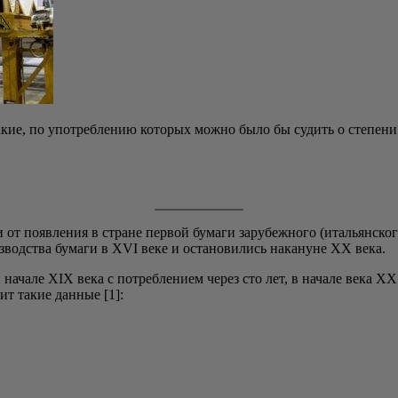
акие, по упо­треб­ле­нию кото­рых мож­но было бы судить о сте­пе­ни ц
т появ­ле­ния в стране пер­вой бума­ги зару­беж­но­го (ита­льян­ско­
­из­вод­ства бума­ги в XVI веке и оста­но­ви­лись нака­нуне XX века.
 в нача­ле XIX века с потреб­ле­ни­ем через сто лет, в нача­ле века XX 
дит такие дан­ные [1]: