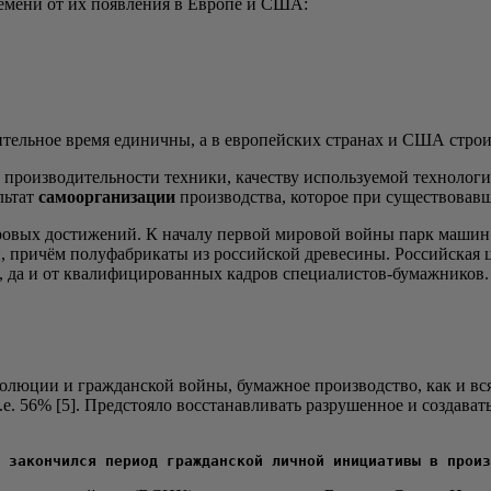
е­ме­ни от их появ­ле­ния в Евро­пе и США:
­тель­ное вре­мя еди­нич­ны, а в евро­пей­ских стра­нах и США стро­
 про­из­во­ди­тель­но­сти тех­ни­ки, каче­ству исполь­зу­е­мой тех­но­
ль­тат
само­ор­га­ни­за­ции
про­из­вод­ства, кото­рое при суще­ство­вав
ро­вых дости­же­ний. К нача­лу пер­вой миро­вой вой­ны парк машин и 
 при­чём полу­фаб­ри­ка­ты из рос­сий­ской дре­ве­си­ны. Рос­сий­ская ц
, да и от ква­ли­фи­ци­ро­ван­ных кад­ров спе­ци­а­ли­стов-бумаж­ни­к
лю­ции и граж­дан­ской вой­ны, бумаж­ное про­из­вод­ство, как и вся
 56% [5]. Пред­сто­я­ло вос­ста­нав­ли­вать раз­ру­шен­ное и созда­ват
 закончился период гражданской личной инициативы в произ