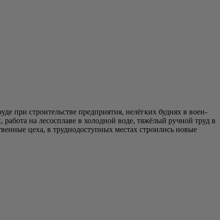
­де при стро­и­тель­стве пред­при­я­тия, нелёг­ких буд­нях в воен­
ах, рабо­та на лесо­спла­ве в холод­ной воде, тяжё­лый руч­ной труд в
д­ствен­ные цеха, в труд­но­до­ступ­ных местах стро­и­лись новые