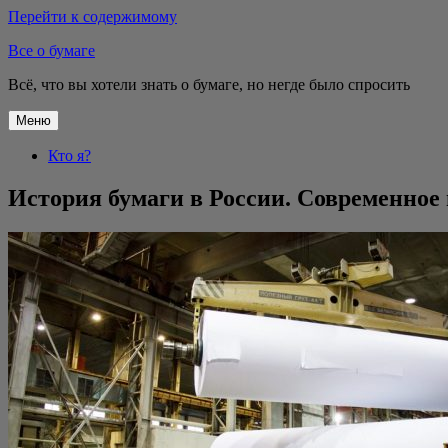
Перейти к содержимому
Все о бумаге
Всё, что вы хотели знать о бумаге, но негде было спросить
Меню
Кто я?
История бумаги в России. Современное