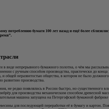
о­му потреб­ле­нию бума­ги 100 лет назад и ещё более сбли­зи­лис
время”.
отрасли
и в виде непре­рыв­но­го бумаж­но­го полот­на, о чём мы рас­ска­зы­в
в­не­нии с руч­ным спо­со­бом про­из­вод­ства, прак­ти­че­ски до кон­
­да, и общей нераз­ви­то­стью обще­ства, в кото­ром не было долж­но­го
а­ло раз­ви­тию производства.
­ния, не ред­ко появ­ля­лись в Рос­сии быст­ро, но суще­ствен­но­го вл
дефи­брёр для про­из­вод­ства меха­ни­че­ским спо­со­бом дре­вес­ной 
­ла­тель­ная маши­на запу­ще­на на Петер­гоф­ской бумаж­ной фаб­ри­ке 
­ве­си­ны для после­ду­ю­щей пере­ра­бот­ки её в бума­гу и кар­тон. По