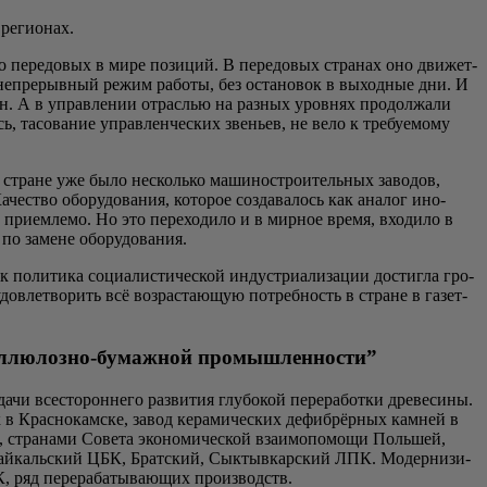
х регионах.
т до пере­до­вых в мире пози­ций. В пере­до­вых стра­нах оно дви­жет­
на непре­рыв­ный режим рабо­ты, без оста­но­вок в выход­ные дни. И
ашин. А в управ­ле­нии отрас­лью на раз­ных уров­нях про­дол­жа­ли
, тасо­ва­ние управ­лен­че­ских зве­ньев, не вело к тре­бу­е­мо­му
 в стране уже было несколь­ко маши­но­стро­и­тель­ных заво­дов,
че­ство обо­ру­до­ва­ния, кото­рое созда­ва­лось как ана­лог ино­
при­ем­ле­мо. Но это пере­хо­ди­ло и в мир­ное вре­мя, вхо­ди­ло в
и­вы по замене оборудования.
поли­ти­ка соци­а­ли­сти­че­ской инду­стри­а­ли­за­ции достиг­ла гро­
­вле­тво­рить всё воз­рас­та­ю­щую потреб­ность в стране в газет­
еллюлозно-бумажной промышленности”
и все­сто­рон­не­го раз­ви­тия глу­бо­кой пере­ра­бот­ки дре­ве­си­ны.
к в Крас­но­кам­ске, завод кера­ми­че­ских дефи­брёр­ных кам­ней в
стра­на­ми Сове­та эко­но­ми­че­ской вза­и­мо­по­мо­щи Поль­шей,
 Бай­каль­ский ЦБК, Брат­ский, Сык­тыв­кар­ский ЛПК. Модер­ни­зи­
 ряд пере­ра­ба­ты­ва­ю­щих производств.