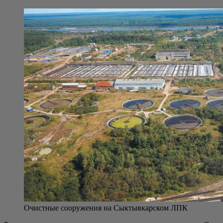
Очист­ные соору­же­ния на Сык­тыв­кар­ском ЛПК