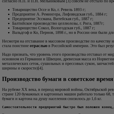
соглас­но Н.П. и П.Н. Мель­ни­ко­вым [3] совсем не отста­ло по вр
Това­ри­ще­ство Оссе и Ко, г. Ревель 1893 г;
Пред­при­я­тие А. Ремин­ге­ра, Лиф­лянд­ская губ., 1884 г;
Пред­при­я­тие Эссма­на, Витеб­ская губ., 1887 г;
Бал­тий­ское про­из­вод­ство цел­лю­ло­зы, г. Рига, 1887г;
Това­ри­ще­ство Сокол, Воло­год­ская губ., 1887 г;
Вальд­гоф и Ко, Пер­нов, 1898 г., но в Рос­сии они были дли
Несмот­ря на отста­ва­ние в мас­со­вом про­из­вод­стве по каче­ству и
ста­ла поис­ти­не
отрас­лью
в Рос­сий­ской импе­рии. Это был резу
Надо при­знать, что уро­вень это­го про­из­вод­ства отста­вал от ми
основ­ном из Гер­ма­нии и Шве­ции, дре­вес­ная мас­са из Нор­ве­гии,
метал­ли­че­ских сеток, сушиль­ных и прес­со­вых сукон, зап­ча­стей
шири­ны и скорости)[4].
Производство бумаги в советское время
На рубе­же XX века, в пери­од миро­вой вой­ны, Октябрь­ской рево­
стране 120 бумаж­ных и кар­тон­ных машин рабо­та­ло толь­ко 68, т.е.
бума­ги и кар­то­на на душу насе­ле­ния сни­зи­лось до 1,6 кг.
Самостоятельности предприятий быстро был положен конец,