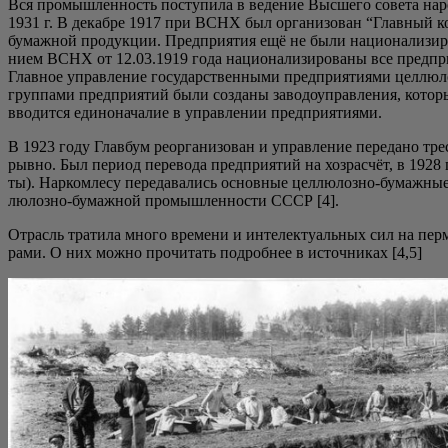
Вся про­мыш­лен­ность посту­пи­ла в веде­ние Выс­ше­го сове­та н
1931 г. В декаб­ре 1917 при ВСНХ был орга­ни­зо­ван “Глав­ный ком
бумаж­ной про­дук­ции. Пред­при­я­тия ещё не были наци­о­на­ли­зи­ро­
ни­ем ВСНХ от 12.03.1919 года наци­о­на­ли­зи­ро­ва­ны все пред­при
Глав­ное управ­ле­ние госу­дар­ствен­ны­ми пред­при­я­ти­я­ми цел­лю
груп­па­ми пред­при­я­тий были созда­ны заво­до­управ­ле­ния, кото­
вво­дит­ся еди­но­на­ча­лие в управ­ле­нии предприятиями.
В 1923 году Глав­бум реор­га­ни­зо­ван и управ­ле­ние пере­да­но тре­
рыв­но. Был пери­од пере­во­да пред­при­я­тий на хоз­рас­чёт, в 192
ты). Нар­ком­ле­су пере­да­ва­лись основ­ные цел­лю­лоз­но-бумаж­ные
лю­лоз­но-бумаж­ной про­мыш­лен­но­сти СССР [4].
Отрасль тра­ти­ла мно­го вре­ме­ни и инте­лек­ту­аль­ных сил на пер­м
ра­ми. О них мож­но про­чи­тать подроб­нее в источ­ни­ках [4,5]