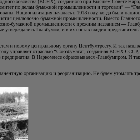
арод­но­го хозяй­ства (ВСНХ), создан­но­го при Выс­шем Сове­те Нар
и­тет по делам бумаж­ной про­мыш­лен­но­сти и тор­гов­ли” — “Глав­
ва­ны. Наци­о­на­ли­за­ция нача­лась в 1918 году, когда были наци­о­на
­я­тия цел­лю­лоз­но-бумаж­ной про­мыш­лен­но­сти. Вме­сто Глав­но­го
­лоз­но-бумаж­ной про­мыш­лен­но­сти с преж­ним назва­ни­ем — Глав­бу
рые утвер­жда­лись Глав­бу­мом, и в их состав вхо­дил пред­ста­ви­тел
стам и ново­му цен­траль­но­му орга­ну Цент­бум­т­ре­сту. И так назы­в
8 году управ­ля­ет отрас­лью “Союз­бу­ма­га”, создан­ная ВСНХ СССР, в
 пред­при­я­тия. В Нар­ком­ле­се обра­зо­вы­вал­ся ‑Глав­бум­пром. И т
а­нент­ную орга­ни­за­цию и реор­га­ни­за­цию. Не будем утом­лять тре­с