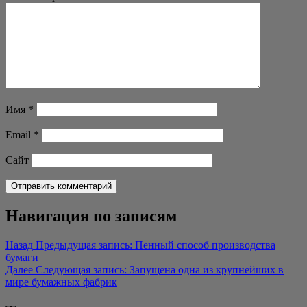
Имя
*
Email
*
Сайт
Навигация по записям
Назад
Предыдущая запись:
Пенный способ производства
бумаги
Далее
Следующая запись:
Запущена одна из крупнейших в
мире бумажных фабрик