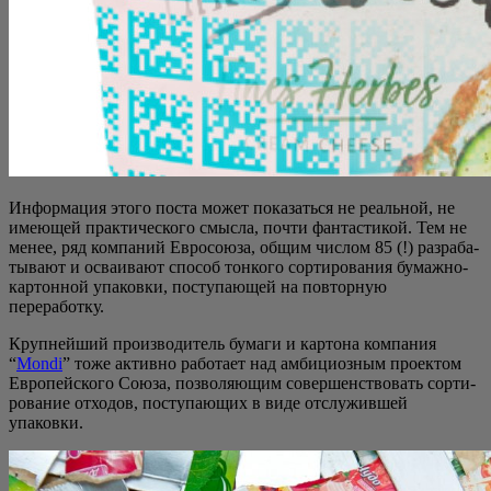
Инфор­ма­ция это­го поста может пока­зать­ся не реаль­ной, не
име­ю­щей прак­ти­че­ско­го смыс­ла, почти фан­та­сти­кой. Тем не
менее, ряд ком­па­ний Евро­со­ю­за, общим чис­лом 85 (!) раз­ра­ба­
ты­ва­ют и осва­и­ва­ют спо­соб тон­ко­го сор­ти­ро­ва­ния бумаж­но-
кар­тон­ной упа­ков­ки, посту­па­ю­щей на повтор­ную
переработку.
Круп­ней­ший про­из­во­ди­тель бума­ги и кар­то­на ком­па­ния
“
Mondi
” тоже актив­но рабо­та­ет над амби­ци­оз­ным про­ек­том
Евро­пей­ско­го Сою­за, поз­во­ля­ю­щим совер­шен­ство­вать сор­ти­
ро­ва­ние отхо­дов, посту­па­ю­щих в виде отслу­жив­шей
упаковки.