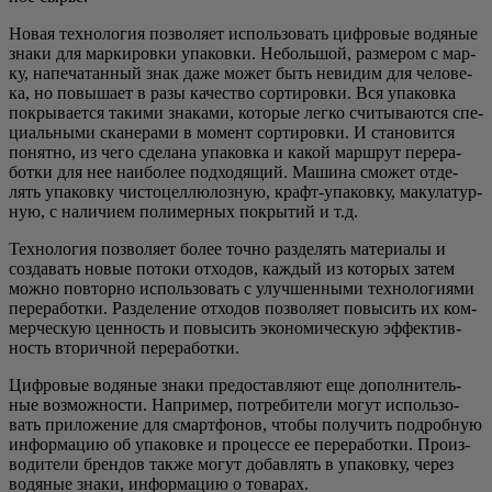
Новая тех­но­ло­гия поз­во­ля­ет исполь­зо­вать циф­ро­вые водя­ные
зна­ки для мар­ки­ров­ки упа­ков­ки. Неболь­шой, раз­ме­ром с мар­
ку, напе­ча­тан­ный знак даже может быть неви­дим для чело­ве­
ка, но повы­ша­ет в разы каче­ство сор­ти­ров­ки. Вся упа­ков­ка
покры­ва­ет­ся таки­ми зна­ка­ми, кото­рые лег­ко счи­ты­ва­ют­ся спе­
ци­аль­ны­ми ска­не­ра­ми в момент сор­ти­ров­ки. И ста­но­вит­ся
понят­но, из чего сде­ла­на упа­ков­ка и какой марш­рут пере­ра­
бот­ки для нее наи­бо­лее под­хо­дя­щий. Маши­на смо­жет отде­
лять упа­ков­ку чисто­цел­лю­лоз­ную, крафт-упа­ков­ку, маку­ла­тур­
ную, с нали­чи­ем поли­мер­ных покры­тий и т.д.
Тех­но­ло­гия поз­во­ля­ет более точ­но раз­де­лять мате­ри­а­лы и
созда­вать новые пото­ки отхо­дов, каж­дый из кото­рых затем
мож­но повтор­но исполь­зо­вать с улуч­шен­ны­ми тех­но­ло­ги­я­ми
пере­ра­бот­ки. Раз­де­ле­ние отхо­дов поз­во­ля­ет повы­сить их ком­
мер­че­скую цен­ность и повы­сить эко­но­ми­че­скую эффек­тив­
ность вто­рич­ной переработки.
Циф­ро­вые водя­ные зна­ки предо­став­ля­ют еще допол­ни­тель­
ные воз­мож­но­сти. Напри­мер, потре­би­те­ли могут исполь­зо­
вать при­ло­же­ние для смарт­фо­нов, что­бы полу­чить подроб­ную
инфор­ма­цию об упа­ков­ке и про­цес­се ее пере­ра­бот­ки. Про­из­
во­ди­те­ли брен­дов так­же могут добав­лять в упа­ков­ку, через
водя­ные зна­ки, инфор­ма­цию о товарах.