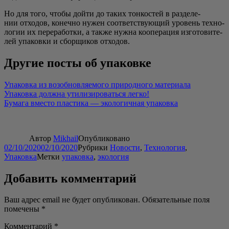
Но для того, что­бы дой­ти до таких тон­ко­стей в раз­де­ле­
нии отхо­дов, конеч­но нужен соот­вет­ству­ю­щий уро­вень тех­но­
ло­гии их пере­ра­бот­ки, а так­же нуж­на коопе­ра­ция изго­то­ви­те­
лей упа­ков­ки и сбор­щи­ков отходов.
Другие посты об упаковке
Упа­ков­ка из воз­об­нов­ля­е­мо­го при­род­но­го мате­ри­а­ла
Упа­ков­ка долж­на ути­ли­зи­ро­вать­ся лег­ко!
Бума­га вме­сто пла­сти­ка — эко­ло­гич­ная упаковка
Автор
Mikhail
Опубликовано
02/10/2020
02/10/2020
Рубрики
Новости
,
Технология
,
Упаковка
Метки
упаковка
,
экология
Добавить комментарий
Ваш адрес email не будет опубликован.
Обязательные поля
помечены
*
Комментарий
*