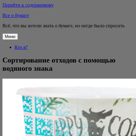
Перейти к содержимому
Все о бумаге
Всё, что вы хотели знать о бумаге, но негде было спросить
Меню
Кто я?
Сортирование отходов с помощью
водяного знака