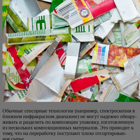
Обыч­ные сен­сор­ные тех­но­ло­гии (напри­мер, спек­тро­ско­пия в
ближ­нем инфра­крас­ном диа­па­зоне) не могут надеж­но обна­ру­
жи­вать и раз­де­лить по ком­по­зи­ции упа­ков­ку, изго­тов­лен­ную
из несколь­ких ком­по­зи­ци­он­ных мате­ри­а­лов. Это при­во­дит к
тому, что на пере­ра­бот­ку посту­па­ют пло­хо отсор­ти­ро­ван­
ное сырье.