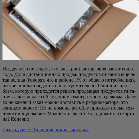
Ни для кого не сек­рет, что элек­трон­ная тор­гов­ля рас­тет год от
года. Доля дистан­ци­он­ных про­даж про­дук­тов пита­ния еще не
так вели­ка (гово­рят, что в рай­оне 1% от обще­го потреб­ле­ния),
но уве­ли­чи­ва­ет­ся доста­точ­но стре­ми­тель­но. Одной из про­
блем, кото­рую при­хо­дит­ся решать про­дав­цам про­дук­тов пита­
ния — достав­ка с соблю­де­ни­ем тем­пе­ра­тур­но­го режи­ма. Дале­
ко не каж­дый заказ мож­но доста­вить в рефри­же­ра­то­ре, это
слиш­ком доро­го! Но на помощь ритей­лу при­хо­дят новые тех­
но­ло­гии в упа­ков­ке. Мож­но ли сде­лать холо­диль­ник из кар­то­
на? Конечно!
Читать далее
«Холо­диль­ник из картона»