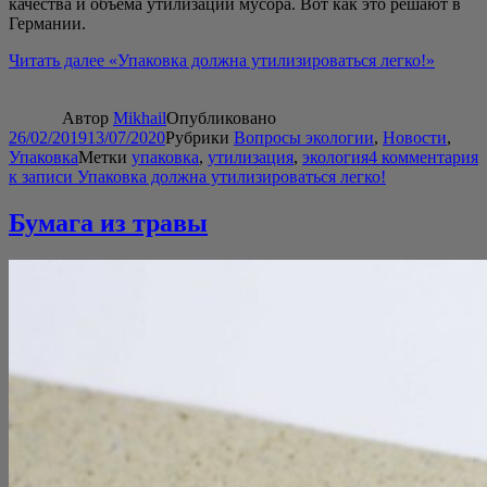
каче­ства и объ­е­ма ути­ли­за­ции мусо­ра. Вот как это реша­ют в
Германии.
Читать далее
«Упа­ков­ка долж­на ути­ли­зи­ро­вать­ся легко!»
Автор
Mikhail
Опубликовано
26/02/2019
13/07/2020
Рубрики
Вопросы экологии
,
Новости
,
Упаковка
Метки
упаковка
,
утилизация
,
экология
4 комментария
к записи Упаковка должна утилизироваться легко!
Бумага из травы