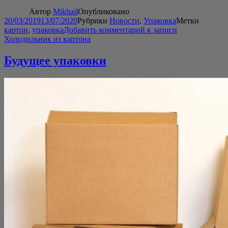
Автор
Mikhail
Опубликовано
20/03/2019
13/07/2020
Рубрики
Новости
,
Упаковка
Метки
картон
,
упаковка
Добавить комментарий
к записи
Холодильник из картона
Будущее упаковки