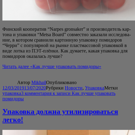
Фин­ский коопе­ра­тив “Narpes gronsaker” и про­из­во­ди­тель кар­
то­на и упа­ков­ки “Metsa Board” сов­мест­но зака­за­ли иссле­до­ва­
ние, в кото­ром срав­ни­ли кар­тон­ную упа­ков­ку поми­до­ров
“Чер­ри” с попу­ляр­ной на рын­ке пласт­мас­со­вой упа­ков­кой в
виде лот­ка из ПЭТ-плён­ки. Как дума­е­те, какая упа­ков­ка для
поми­до­ров ока­за­лась лучше?
Читать далее
«Как луч­ше упа­ко­вать помидоры»
Автор
Mikhail
Опубликовано
12/03/2019
13/07/2020
Рубрики
Новости
,
Упаковка
Метки
упаковка
3 комментария
к записи Как лучше упаковать
помидоры
Упаковка должна утилизироваться
легко!