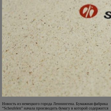
Новость из немец­ко­го горо­да Лен­нин­ге­на. Бумаж­ная фаб­ри­ка
“Scheufelen” нача­ла про­из­во­дить бума­гу в кото­рой содер­жит­ся