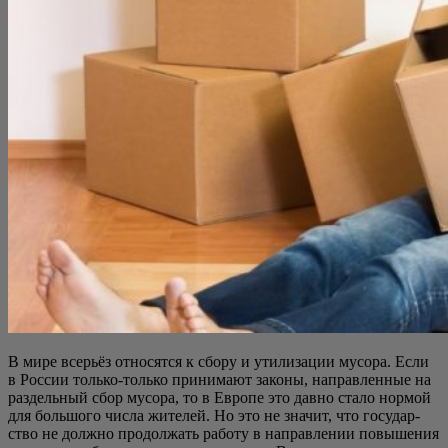
В мире все­рьёз отно­сят­ся к сбо­ру и ути­ли­за­ции мусо­ра. Если
в Рос­сии толь­ко-толь­ко при­ни­ма­ют зако­ны, направ­лен­ные на
раз­дель­ный сбор мусо­ра, то в Евро­пе это дав­но ста­ло нор­мой
для боль­шо­го чис­ла жите­лей. Но это не зна­чит, что госу­дар­
ство не долж­но про­дол­жать рабо­ту в направ­ле­нии повы­ше­ния