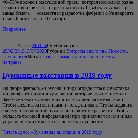
40–50% воло­кон высу­шен­ной тра­вы, кото­рая несколь­ко раз за
сезон ска­ши­ва­ет­ся на окрест­ных лугах Шваб­ских Альп. Тра­
вя­ная бума­га — сов­мест­ная раз­ра­бот­ка фаб­ри­ки с Уни­вер­си­те­
та­ми Лен­нин­ге­на и Штутгарта.
Подроб­нее
Автор
Mikhail
Опубликовано
25/02/2019
13/07/2020
Рубрики
Вопросы экологии
,
Новости
,
Технология
Метки
трава
1 комментарий
к записи Бумага
из травы
Бумажные выставки в 2019 году
На дво­ре фев­раль 2019 года и пора опре­де­лять­ся с выстав­ка­
ми, кон­фе­рен­ци­я­ми и ярмар­ка­ми, кото­рые нуж­но посе­тить.
Зачем бумаж­ни­ку ездить на про­фес­си­о­наль­ные выстав­ки?
Что­бы сле­дить за новин­ка­ми и тен­ден­ци­я­ми. Что­бы зада­вать
сво­е­му про­из­вод­ству нуж­ное направ­ле­ние раз­ви­тия. Что­бы
обла­дать боль­шей инфор­ма­ци­ей при при­ня­тии тех или иных
управ­лен­че­ских или тех­но­ло­ги­че­ских решений.
Читать далее
«Бумаж­ные выстав­ки в 2019 году»