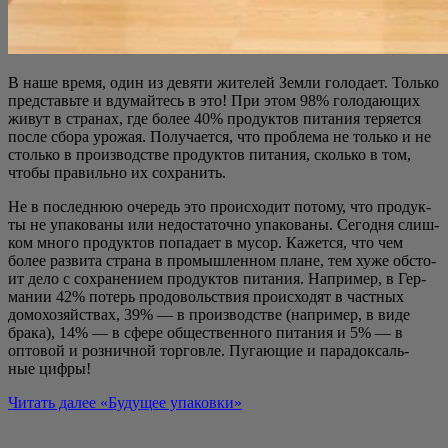
В наше вре­мя, один из девя­ти жите­лей Зем­ли голо­да­ет. Толь­ко
пред­ставь­те и вду­май­тесь в это! При этом 98% голо­да­ю­щих
живут в стра­нах, где более 40% про­дук­тов пита­ния теря­ет­ся
после сбо­ра уро­жая. Полу­ча­ет­ся, что про­бле­ма не толь­ко и не
столь­ко в про­из­вод­стве про­дук­тов пита­ния, сколь­ко в том,
что­бы пра­виль­но их сохранить.
Не в послед­нюю оче­редь это про­ис­хо­дит пото­му, что про­дук­
ты не упа­ко­ва­ны или недо­ста­точ­но упа­ко­ва­ны. Сего­дня слиш­
ком мно­го про­дук­тов попа­да­ет в мусор. Кажет­ся, что чем
более раз­ви­та стра­на в про­мыш­лен­ном плане, тем хуже обсто­
ит дело с сохра­не­ни­ем про­дук­тов пита­ния. Напри­мер, в Гер­
ма­нии 42% потерь про­до­воль­ствия про­ис­хо­дят в част­ных
домо­хо­зяй­ствах, 39% — в про­из­вод­стве (напри­мер, в виде
бра­ка), 14% — в сфе­ре обще­ствен­но­го пита­ния и 5% — в
опто­вой и роз­нич­ной тор­гов­ле. Пуга­ю­щие и пара­док­саль­
ные цифры!
Читать далее
«Буду­щее упаковки»