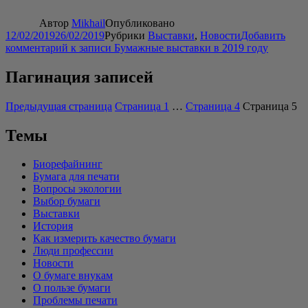
Автор
Mikhail
Опубликовано
12/02/2019
26/02/2019
Рубрики
Выставки
,
Новости
Добавить
комментарий
к записи Бумажные выставки в 2019 году
Пагинация записей
Предыдущая страница
Страница
1
…
Страница
4
Страница
5
Темы
Биорефайнинг
Бумага для печати
Вопросы экологии
Выбор бумаги
Выставки
История
Как измерить качество бумаги
Люди профессии
Новости
О бумаге внукам
О пользе бумаги
Проблемы печати