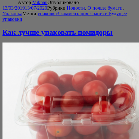
Автор
Mikhail
Опубликовано
13/03/2019
13/07/2020
Рубрики
Новости
,
О пользе бумаги
,
Упаковка
Метки
упаковка
3 комментария
к записи Будущее
упаковки
Как лучше упаковать помидоры